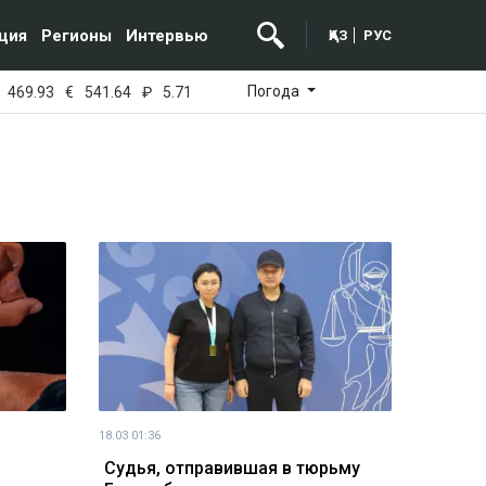
ция
Регионы
Интервью
ҚАЗ
РУС
Погода
469.93
€
541.64
₽
5.71
18.03 01:36
Судья, отправившая в тюрьму