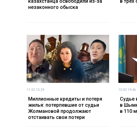
казахстанца освободили из-за
в трех
незаконного обыска
11.02 15:29
10.02 19:46
Миллионные кредиты и потеря
Судье 
жилья: потерпевшие от судьи
в Шымк
Жолмановой продолжают
в 110 м
отстаивать свои потери