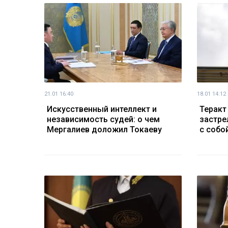
21.01 16:40
18.01 14:12
Искусственный интеллект и
Теракт
независимость судей: о чем
застре
Мергалиев доложил Токаеву
с собо