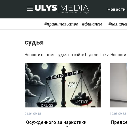
Новости
#правительство
#финансы
#назначе
судья
Новости по теме судья на сайте Ulysmedia.kz: Новости
01.04 09:18
19.03 09:53
Осужденного за наркотики
Предсе