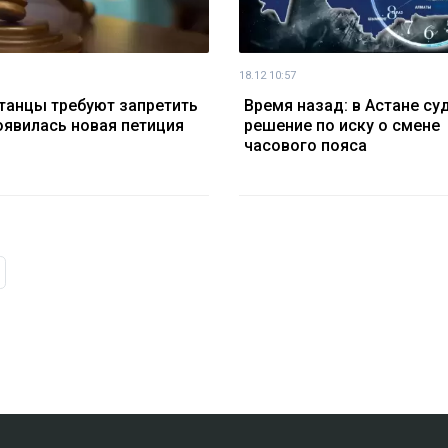
18.12 10:57
танцы требуют запретить
Время назад: в Астане су
оявилась новая петиция
решение по иску о смене
часового пояса