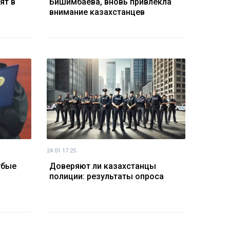
ят в
Бишимбаева, вновь привлекла
внимание казахстанцев
24.01 17:25
убые
Доверяют ли казахстанцы
полиции: результаты опроса