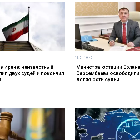
16.01 10:40
 в Иране: неизвестный
Министра юстиции Ерлан
лил двух судей и покончил
Сарсембаева освободили
й
должности судьи