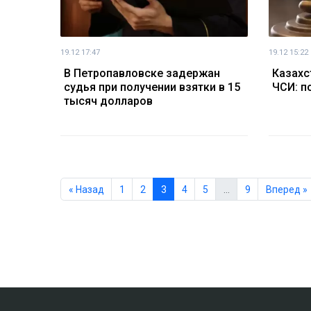
19.12 17:47
19.12 15:22
В Петропавловске задержан
Казахс
судья при получении взятки в 15
ЧСИ: п
тысяч долларов
« Назад
1
2
3
4
5
…
9
Вперед »