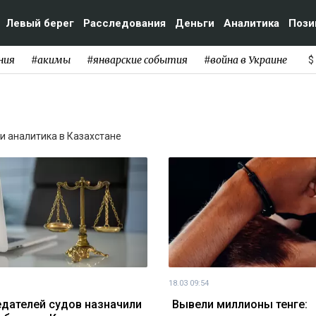
Левый берег
Расследования
Деньги
Аналитика
Пози
ния
#акимы
#январские события
#война в Украине
$
 и аналитика в Казахстане
18.03 09:54
дателей судов назначили
Вывели миллионы тенге: