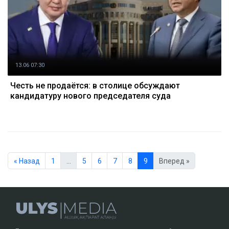
13.06 07:30
Честь не продаётся: в столице обсуждают
кандидатуру нового председателя суда
« Назад
1
…
5
6
7
8
9
Вперед »