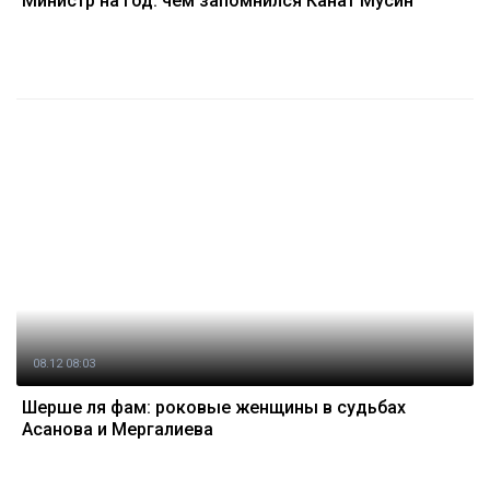
Министр на год: чем запомнился Канат Мусин
08.12 08:03
Шерше ля фам: роковые женщины в судьбах
Асанова и Мергалиева