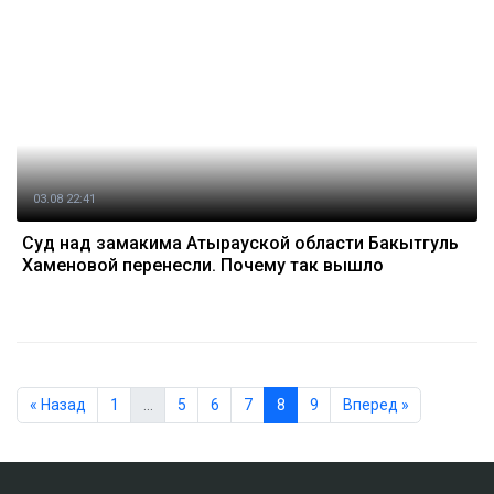
03.08 22:41
Суд над замакима Атырауской области Бакытгуль
Хаменовой перенесли. Почему так вышло
« Назад
1
…
5
6
7
8
9
Вперед »