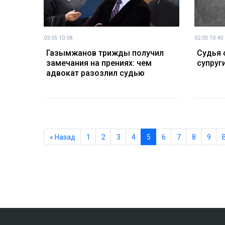
03.05 10:58
02.05 10:40
Газымжанов трижды получил
Судья 
замечания на прениях: чем
супруг
адвокат разозлил судью
« Назад
1
2
3
4
5
6
7
8
9