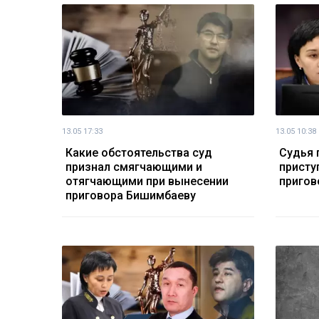
13.05 17:33
13.05 10:38
Какие обстоятельства суд
Судья 
признал смягчающими и
присту
отягчающими при вынесении
пригов
приговора Бишимбаеву