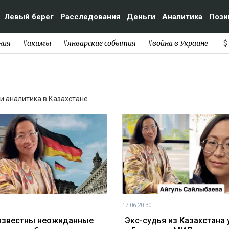
Левый берег
Расследования
Деньги
Аналитика
Пози
ния
#акимы
#январские события
#война в Украине
$
 и аналитика в Казахстане
17.06 20:30
известны неожиданные
Экс-судья из Казахстана