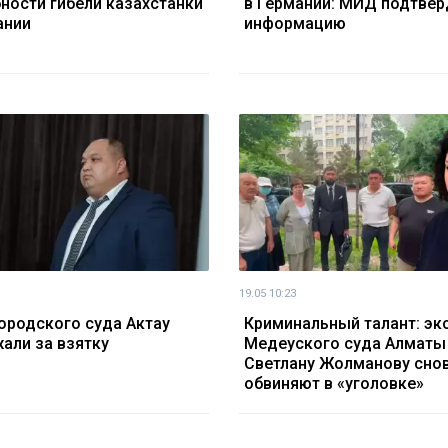
ности гибели казахстанки
в Германии: МИД подтвер
ании
информацию
19.05 10:23
городского суда Актау
Криминальный талант: эк
али за взятку
Медеуского суда Алматы
Светлану Жолманову сно
обвиняют в «уголовке»