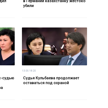
дил
в Германии казахстанку жестоко
убили
13.05 18:20
с-судью
Судья Кульбаева продолжает
оставаться под охраной
ва