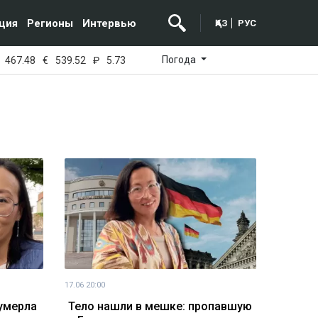
ция
Регионы
Интервью
ҚАЗ
РУС
Погода
467.48
€
539.52
₽
5.73
17.06 20:00
 умерла
Тело нашли в мешке: пропавшую