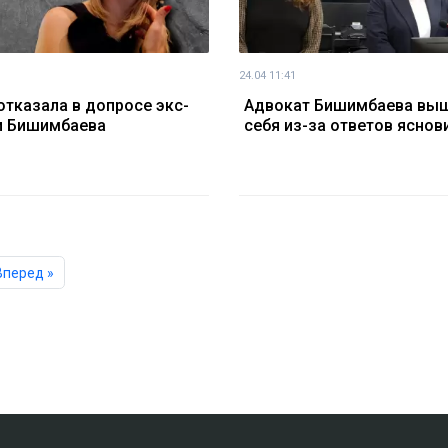
24.04 11:41
отказала в допросе экс-
Адвокат Бишимбаева выш
и Бишимбаева
себя из-за ответов ясно
Вперед »