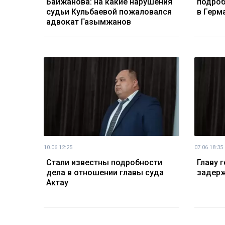
Байжанова: на какие нарушения
подроб
судьи Кульбаевой пожаловался
в Герм
адвокат Газымжанов
10.06 12:25
07.06 18:35
Стали известны подробности
Главу 
дела в отношении главы суда
задерж
Актау