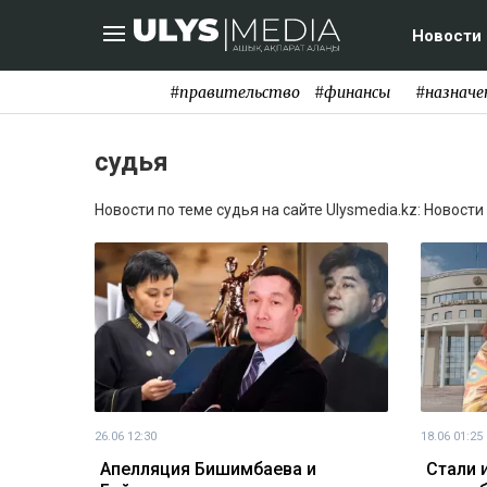
Новости
#правительство
#финансы
#назначе
судья
Новости по теме судья на сайте Ulysmedia.kz: Новости
26.06 12:30
18.06 01:25
Апелляция Бишимбаева и
Стали 