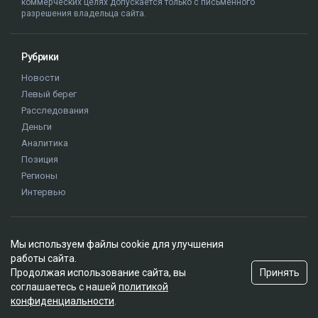
коммерческих целях допускается только с письменного
разрешения владельца сайта.
Рубрики
Новости
Левый берег
Расследования
Деньги
Аналитика
Позиция
Регионы
Интервью
Редакция
Мы используем файлы cookie для улучшения
О проекте
работы сайта.
Правила сайта
Принять
Продолжая использование сайта, вы
Реклама на сайте
соглашаетесь с нашей
политикой
конфиденциальности
.
Контакты