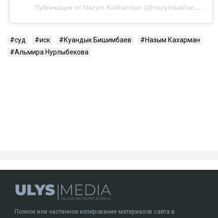
Публикация от Nazym Kakharman (@nazymkakharman)
суд
иск
Куандык Бишимбаев
Назым Кахарман
Альмира Нурлыбекова
Полное или частичное копирование материалов сайта в