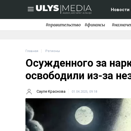
Новости
#правительство
#финансы
#назначе
Главная
Регионы
Осужденного за нар
освободили из-за не
Сауле Краснова
01.04.2025, 09:18