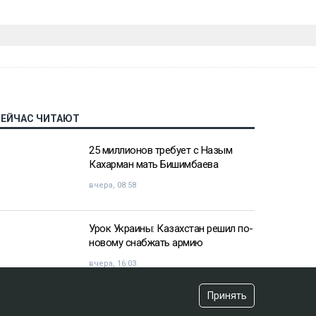
СЕЙЧАС ЧИТАЮТ
25 миллионов требует с Назым
Кахарман мать Бишимбаева
вчера, 08:58
Урок Украины: Казахстан решил по-
новому снабжать армию
вчера, 16:03
Принять
«Хотела покончить с собой»: