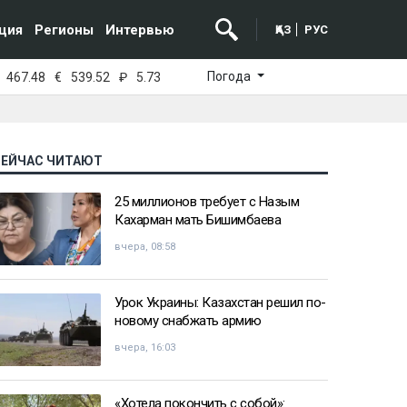
ция
Регионы
Интервью
ҚАЗ
РУС
Погода
467.48
€
539.52
₽
5.73
СЕЙЧАС ЧИТАЮТ
25 миллионов требует с Назым
Кахарман мать Бишимбаева
вчера, 08:58
Урок Украины: Казахстан решил по-
новому снабжать армию
вчера, 16:03
«Хотела покончить с собой»: