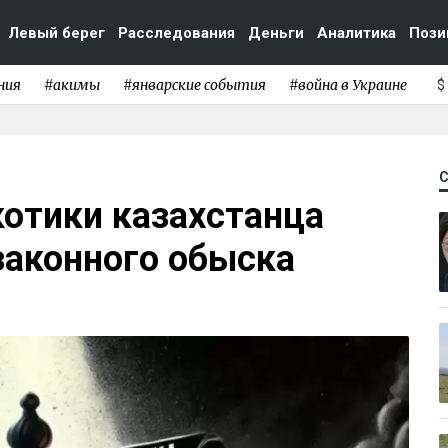
Левый берег
Расследования
Деньги
Аналитика
Пози
ния
#акимы
#январские события
#война в Украине
$
котики казахстанца
законного обыска