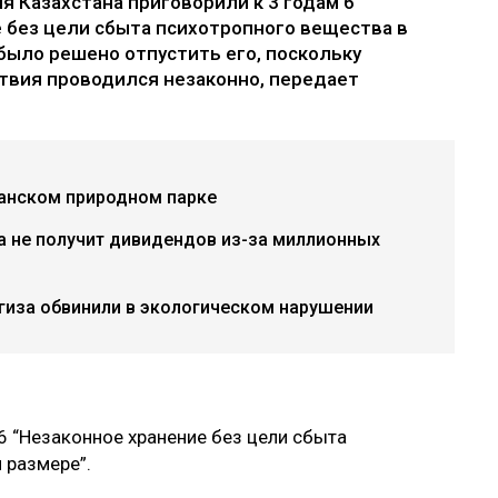
я Казахстана приговорили к 3 годам 6
 без цели сбыта психотропного вещества в
было решено отпустить его, поскольку
ствия проводился незаконно, передает
танском природном парке
а не получит дивидендов из-за миллионных
гиза обвинили в экологическом нарушении
6 “Незаконное хранение без цели сбыта
 размере”.