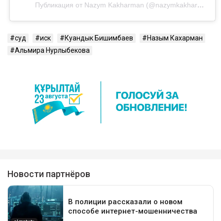
Публикация от Nazym Kakharman (@nazymkakharman)
суд
иск
Куандык Бишимбаев
Назым Кахарман
Альмира Нурлыбекова