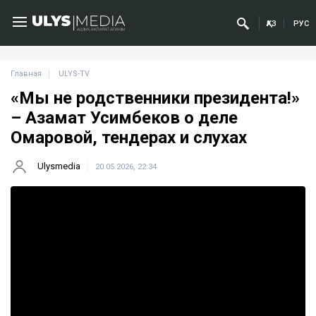
ҚАЗ
РУС
Главная
ULYS-TV
«Мы не родственники президента!»
– Азамат Усимбеков о деле
Омаровой, тендерах и слухах
Ulysmedia
20.05.2026, 22:34