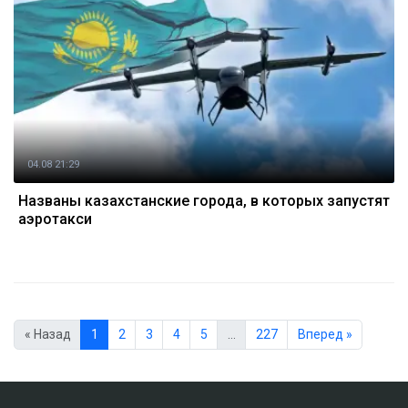
04.08 21:29
Названы казахстанские города, в которых запустят
аэротакси
« Назад
1
2
3
4
5
…
227
Вперед »