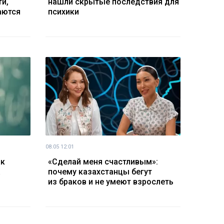
и,
нашли скрытые последствия для
аются
психики
08.05 12:01
ак
«Сделай меня счастливым»:
а
почему казахстанцы бегут
из браков и не умеют взрослеть