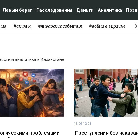
Левый берег
Расследования
Деньги
Аналитика
Пози
ния
#акимы
#январские события
#война в Украине
$
овости и аналитика в Казахстане
16.06 12:08
огическими проблемами
Преступления без наказан