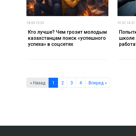
18.03 15:29
31.01 14:21
Кто лучше? Чем грозит молодым
Попытк
казахстанцам поиск «успешного
школе 
успеха» в соцсетях
работа
« Назад
1
2
3
4
Вперед »