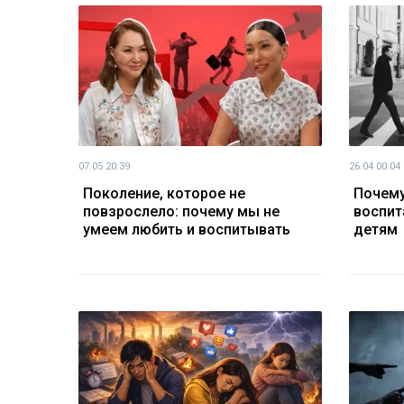
07.05 20:39
26.04 00:04
Поколение, которое не
Почему
повзрослело: почему мы не
воспит
умеем любить и воспитывать
детям