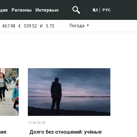
ция
Регионы
Интервью
ҚАЗ
РУС
Погода
467.48
€
539.52
₽
5.73
15.06 06:30
ия:
Долго без отношений: учёные