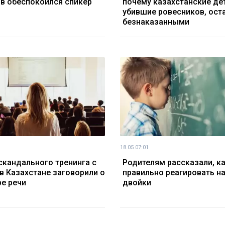
в обеспокоился спикер
почему казахстанские дет
убившие ровесников, ост
безнаказанными
18.05 07:01
скандального тренинга с
Родителям рассказали, к
в Казахстане заговорили о
правильно реагировать н
ре речи
двойки