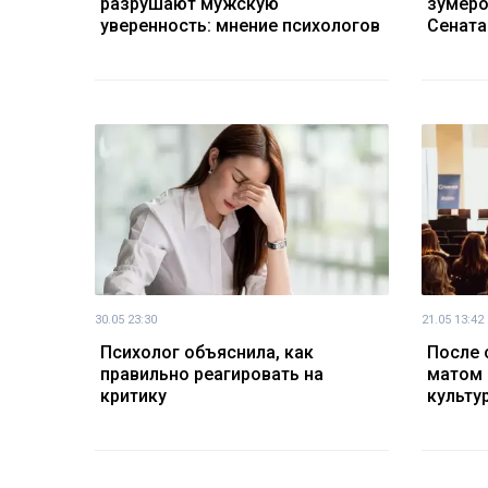
разрушают мужскую
зумеро
уверенность: мнение психологов
Сената
30.05 23:30
21.05 13:42
Психолог объяснила, как
После 
правильно реагировать на
матом 
критику
культу