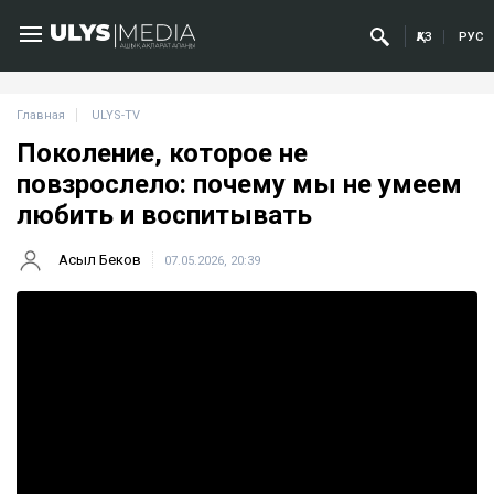
ҚАЗ
РУС
Главная
ULYS-TV
Поколение, которое не
повзрослело: почему мы не умеем
любить и воспитывать
Асыл Беков
07.05.2026, 20:39