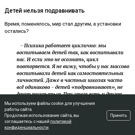
Детей нельзя подравнивать
Время, поменялось, мир стал другим, а установки
остались?
- Психика работает циклично: мы
воспитываем детей так, как воспитывали
нас. И если это не осознать, цикл
повторяется. Я не вижу, чтобы у нас массово
воспитывали детей как самостоятельных
личностей. Даже в частных школах часто
всё одинаково - детей «подравнивают», не
дают раскрыться. При этом есть и другая
крайность - когда ребёнку позволяют всё. Но
Мы используем файлы cookie для улучшения
это тоже не развитие личности.
работы сайта.
Принять
Продолжая использование сайта, вы
соглашаетесь с нашей
политикой
Но кто должен этому учить?
конфиденциальности
.