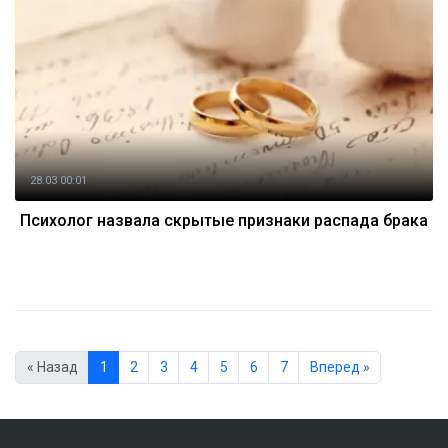
28.03 00:01
Психолог назвала скрытые признаки распада брака
« Назад
1
2
3
4
5
6
7
Вперед »