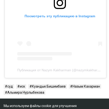
Посмотреть эту публикацию в Instagram
Публикация от Nazym Kakharman (@nazymkakharman)
суд
иск
Куандык Бишимбаев
Назым Кахарман
Альмира Нурлыбекова
Мы используем файлы cookie для улучшения