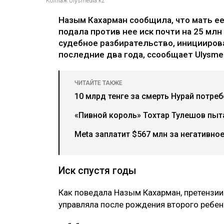
Коллаж Ulysmedia.kz
Назым Кахарман сообщила, что мать е
подала против нее иск почти на 25 млн
судебное разбирательство, иницииров
последние два года, ссообщает Ulysmed
ЧИТАЙТЕ ТАКЖЕ
10 млрд тенге за смерть Нурай потре
«Пивной король» Тохтар Тулешов пыта
Meta заплатит $567 млн за негативно
Иск спустя годы
Как поведала Назым Кахарман, претензии
управляла после рождения второго ребен