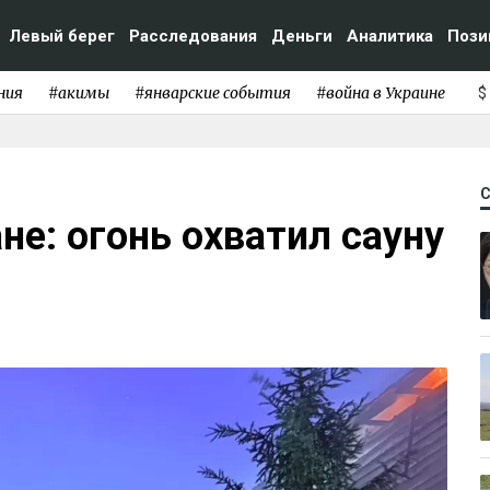
Левый берег
Расследования
Деньги
Аналитика
Пози
ния
#акимы
#январские события
#война в Украине
$
не: огонь охватил сауну