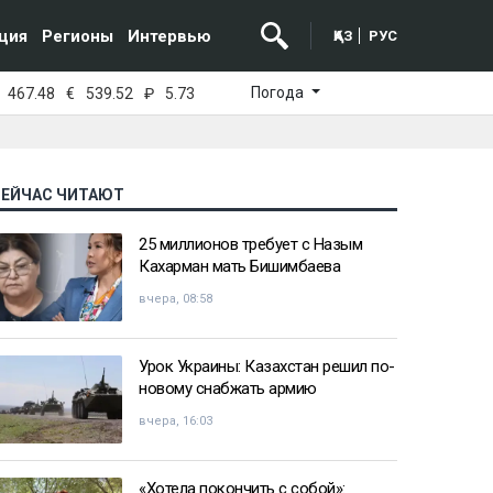
ция
Регионы
Интервью
ҚАЗ
РУС
Погода
467.48
€
539.52
₽
5.73
СЕЙЧАС ЧИТАЮТ
25 миллионов требует с Назым
Кахарман мать Бишимбаева
вчера, 08:58
Урок Украины: Казахстан решил по-
новому снабжать армию
вчера, 16:03
«Хотела покончить с собой»: