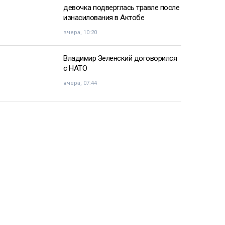
девочка подверглась травле после
изнасилования в Актобе
вчера, 10:20
Владимир Зеленский договорился
с НАТО
вчера, 07:44