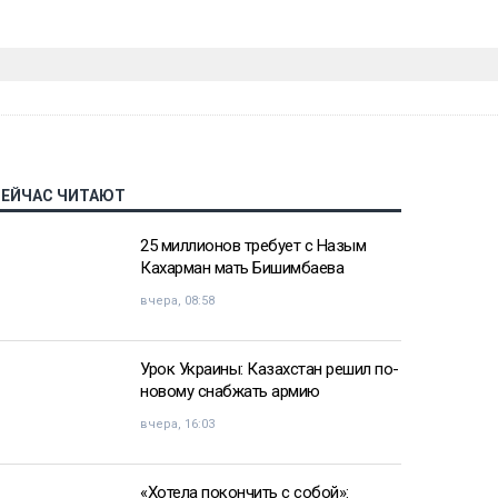
СЕЙЧАС ЧИТАЮТ
25 миллионов требует с Назым
Кахарман мать Бишимбаева
вчера, 08:58
Урок Украины: Казахстан решил по-
новому снабжать армию
вчера, 16:03
«Хотела покончить с собой»: