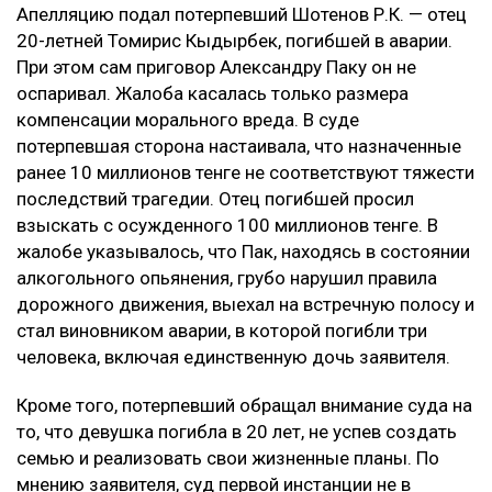
Воздух может ухудшиться в нескольких городах
Казахстана 8 августа
Подростки заблудились в горах Алматы
Конфликт на Кашагане: сотни рабочих требуют
выплаты компенсаций
Глубину страданий отца не оценили
Апелляцию подал потерпевший Шотенов Р.К. — отец
20-летней Томирис Кыдырбек, погибшей в аварии.
При этом сам приговор Александру Паку он не
оспаривал. Жалоба касалась только размера
компенсации морального вреда. В суде
потерпевшая сторона настаивала, что назначенные
ранее 10 миллионов тенге не соответствуют тяжести
последствий трагедии. Отец погибшей просил
взыскать с осужденного 100 миллионов тенге. В