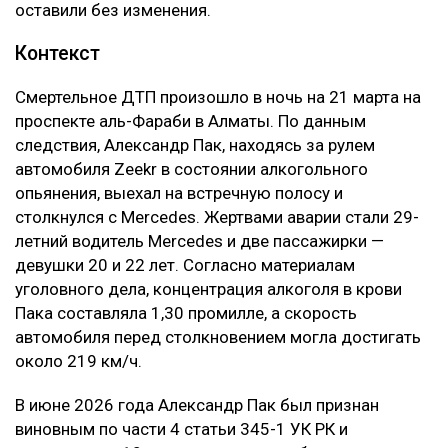
дополнительного воздействия на
причинителя вреда. Назначение компенсации
морального вреда заключается в
предоставлении потерпевшему денежного
возмещения причиненных нравственных
страданий, а не в усилении карательного
воздействия на причинителя вреда, —
говорится в постановлении суда.
В результате приговор в части гражданского иска
оставили без изменения.
Контекст
Смертельное ДТП произошло в ночь на 21 марта на
проспекте аль-Фараби в Алматы. По данным
следствия, Александр Пак, находясь за рулем
автомобиля Zeekr в состоянии алкогольного
опьянения, выехал на встречную полосу и
столкнулся с Mercedes. Жертвами аварии стали 29-