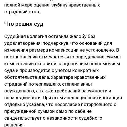
жалобе указывалось, что Пак, находясь в состоянии
алкогольного опьянения, грубо нарушил правила
дорожного движения, выехал на встречную полосу и
стал виновником аварии, в которой погибли три
человека, включая единственную дочь заявителя.
Кроме того, потерпевший обращал внимание суда на
то, что девушка погибла в 20 лет, не успев создать
семью и реализовать свои жизненные планы. По
мнению заявителя, суд первой инстанции не в
полной мере оценил глубину нравственных
страданий отца.
Что решил суд
Судебная коллегия оставила жалобу без
удовлетворения, подчеркнув, что оснований для
изменения размера компенсации не установлено. В
постановлении отмечается, что определение суммы