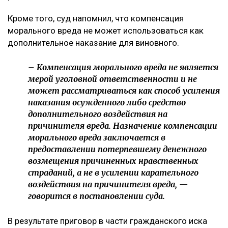
компенсации относится к оценочным полномочиям
суда и производится с учетом конкретных
обстоятельств дела, характера нравственных
страданий потерпевшего, степени вины
осужденного, а также требований разумности и
справедливости. При этом апелляционная инстанция
отдельно указала, что несогласие потерпевшего с
присужденной суммой само по себе не
свидетельствует о незаконности судебного
решения.
Кроме того, суд напомнил, что компенсация
морального вреда не может использоваться как
дополнительное наказание для виновного.
– Компенсация морального вреда не является
мерой уголовной ответственности и не
может рассматриваться как способ усиления
наказания осужденного либо средство