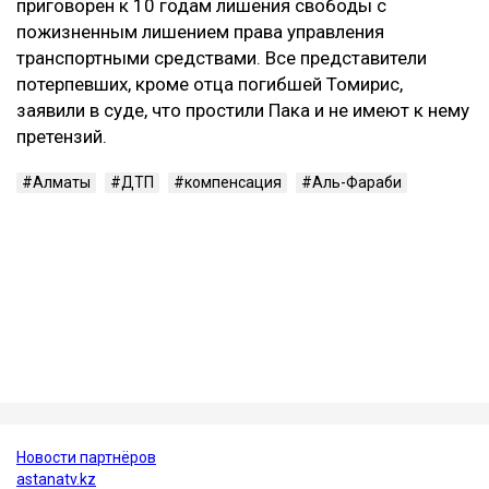
летний водитель Mercedes и две пассажирки —
девушки 20 и 22 лет. Согласно материалам
уголовного дела, концентрация алкоголя в крови
Пака составляла 1,30 промилле, а скорость
автомобиля перед столкновением могла достигать
около 219 км/ч.
В июне 2026 года Александр Пак был признан
виновным по части 4 статьи 345-1 УК РК и
приговорен к 10 годам лишения свободы с
пожизненным лишением права управления
транспортными средствами. Все представители
потерпевших, кроме отца погибшей Томирис,
заявили в суде, что простили Пака и не имеют к нему
претензий.
Алматы
ДТП
компенсация
Аль-Фараби