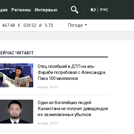
ция
Регионы
Интервью
ҚАЗ
РУС
Погода
467.48
€
539.52
₽
5.73
СЕЙЧАС ЧИТАЮТ
Отец погибшей в ДТП на аль-
Фараби потребовал с Александра
Пака 100 миллионов
вчера, 14:27
Один из богатейших людей
Казахстана не получит дивидендов
из-за миллионных убытков
вчера, 10:57