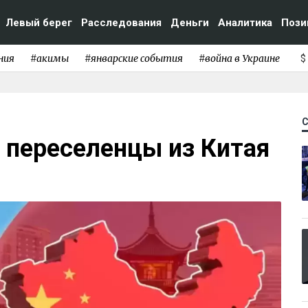
Левый берег
Расследования
Деньги
Аналитика
Пози
ния
#акимы
#январские события
#война в Украине
$
 переселенцы из Китая