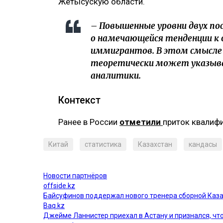
Жетысускую области.
– Повышенные уровни двух по
о намечающейся тенденции к
иммигрантов. В этом смысле
теоретически может указыва
аналитики.
Контекст
Ранее в России
отметили
приток квалиф
Китай
статистика
Казахстан
кандасы