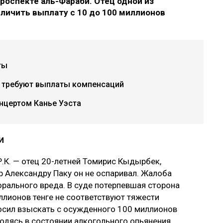
роспекте аль-Фараби. Отец одной из
еличить выплату с 10 до 100 миллионов
ты
х требуют выплаты компенсаций
нцертом Канье Уэста
и
.К. — отец 20-летней Томирис Кыдырбек,
р Александру Паку он не оспаривал. Жалоба
рального вреда. В суде потерпевшая сторона
ллионов тенге не соответствуют тяжести
осил взыскать с осужденного 100 миллионов
ходясь в состоянии алкогольного опьянения,