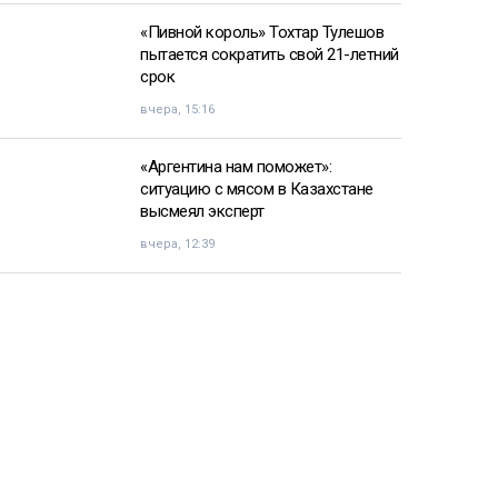
«Пивной король» Тохтар Тулешов
пытается сократить свой 21-летний
срок
вчера, 15:16
«Аргентина нам поможет»:
ситуацию с мясом в Казахстане
высмеял эксперт
вчера, 12:39