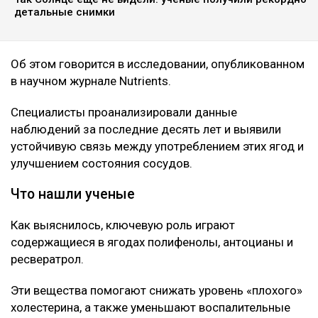
черника способны положительно влиять на
здоровье сердечно-сосудистой системы, передает
Ulysmedia.kz.
ЧИТАЙТЕ ТАКЖЕ
Корь, коклюш, теперь «свинка»: чем грозит Казахстану
массовый отказ от прививок
Нейробиолог назвала три привычки, от которых
зависит работа мозга
Так Солнце еще не видели: ученые получили рекордно
детальные снимки
Об этом говорится в исследовании, опубликованном
в научном журнале Nutrients.
Специалисты проанализировали данные
наблюдений за последние десять лет и выявили