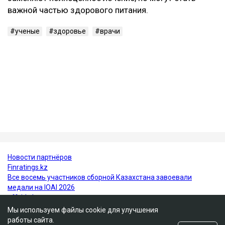
зафиксировали у людей с избыточным весом,
повышенным артериальным давлением и
метаболическим синдромом.
Исследователи отмечают, что включение темного
винограда и черники в регулярный рацион может
стать одной из простых профилактических мер для
поддержания здоровья сердца.
При этом специалисты подчеркивают, что ягоды не
заменяют полноценное лечение, но могут стать
важной частью здорового питания.
ученые
здоровье
врачи
Мы используем файлы cookie для улучшения
работы сайта.