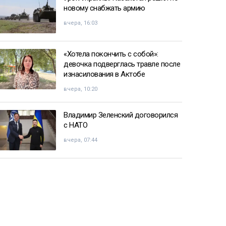
новому снабжать армию
вчера, 16:03
«Хотела покончить с собой»:
девочка подверглась травле после
изнасилования в Актобе
вчера, 10:20
Владимир Зеленский договорился
с НАТО
вчера, 07:44