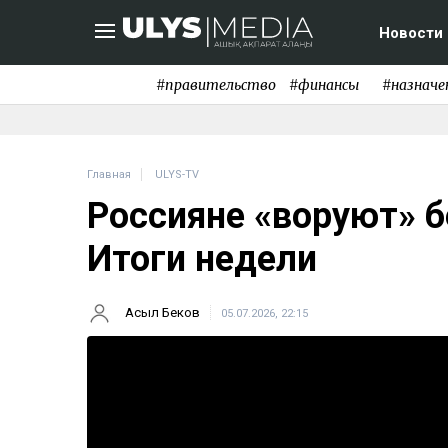
Новости
#правительство
#финансы
#назначе
Главная
ULYS-TV
Россияне «воруют» б
Итоги недели
Асыл Беков
05.07.2026, 22:15