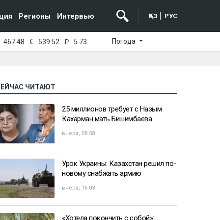
ция
Регионы
Интервью
ҚАЗ
РУС
Погода
467.48
€
539.52
₽
5.73
СЕЙЧАС ЧИТАЮТ
25 миллионов требует с Назым
Кахарман мать Бишимбаева
вчера, 08:58
Урок Украины: Казахстан решил по-
новому снабжать армию
вчера, 16:03
«Хотела покончить с собой»: