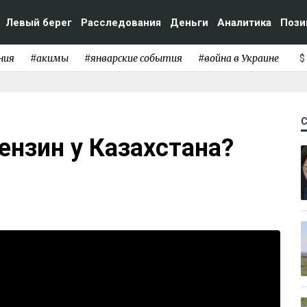
Левый берег
Расследования
Деньги
Аналитика
Пози
ния
#акимы
#январские события
#война в Украине
$
ензин у Казахстана?