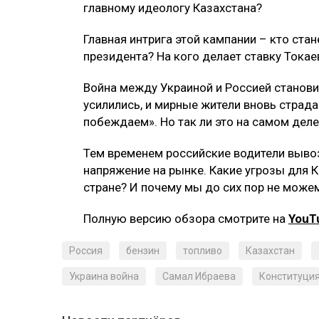
главному идеологу Казахстана?
Главная интрига этой кампании – кто ста
президента? На кого делает ставку Токае
Война между Украиной и Россией станови
усилились, и мирные жители вновь страд
побеждаем». Но так ли это на самом деле
Тем временем российские водители вывоз
напряжение на рынке. Какие угрозы для 
стране? И почему мы до сих пор не може
Полную версию обзора смотрите на
YouT
Россия
бензин
топливо
Казахстан
Украина война
Самал Ибраева
Конституци