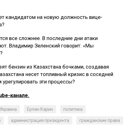
нет кандидатом на новую должность вице-
в?
тся все сложнее. В последние дни атаки
ают. Владимир Зеленский говорит: «Мы
?
ят бензин из Казахстана бочками, создавая
Казахстана несет топливный кризис в соседней
м урегулировать эти процессы?
ube-канале.
Украина
Ерлан Карин
политика
я
администрация президента
гражданские права