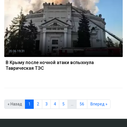
20.06 19:31
В Крыму после ночной атаки вспыхнула
Таврическая ТЭС
« Назад
1
2
3
4
5
…
56
Вперед »