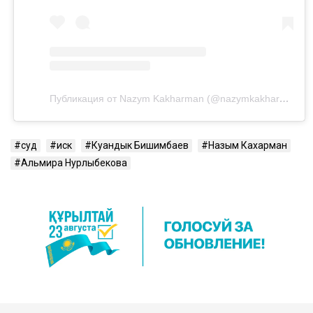
Публикация от Nazym Kakharman (@nazymkakharman)
суд
иск
Куандык Бишимбаев
Назым Кахарман
Альмира Нурлыбекова