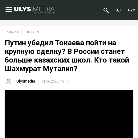
ҚАЗ
РУС
Главная
ULYS-TV
Путин убедил Токаева пойти на
крупную сделку? В России станет
больше казахских школ. Кто такой
Шахмурат Муталип?
Ulysmedia
01.06.2026, 15:43