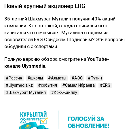
Новый крупный акционер ERG
35-летний Шахмурат Муталип получил 40% акций
компании. Кто он такой, откуда появился этот
капитал и что связывает Муталипа с одним из
основателей ERG Ориджем Шодиевым? Эти вопросы
обсудили с экспертами.
Полную версию обзора смотрите на
YouTube-
канале Ulysmedia
.
Россия
школы
Алматы
АЭС
Путин
Ulysmedia.kz
события
Самал Ибраева
ERG
Шахмурат Муталип
Кок-Жайляу