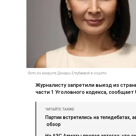
Фото из аккаунта Динары Егеубаевой в соцсети
Журналисту запретили выезд из страны
части 1 Уголовного кодекса, сообщает U
ЧИТАЙТЕ ТАКЖЕ
Партии встретились на теледебатах, а
обзор
На АЗС Алматы пропал автогаз: что с