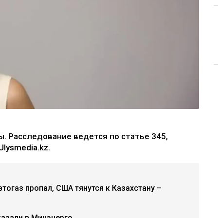
. Расследование ведется по статье 345,
lysmedia.kz.
втогаз пропал, США тянутся к Казахстану –
казали в Минэнерго