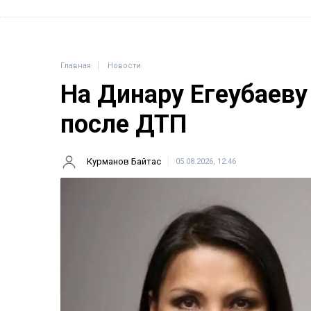
Главная
Новости
На Динару Егеубаеву
после ДТП
Курманов Байтас
05.08.2026, 12:46