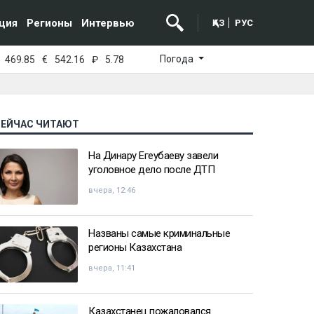
ция
Регионы
Интервью
ҚАЗ
РУС
Погода
469.85
€
542.16
₽
5.78
СЕЙЧАС ЧИТАЮТ
На Динару Егеубаеву завели
уголовное дело после ДТП
вчера, 12:46
Названы самые криминальные
регионы Казахстана
вчера, 11:41
Казахстанец пожаловался