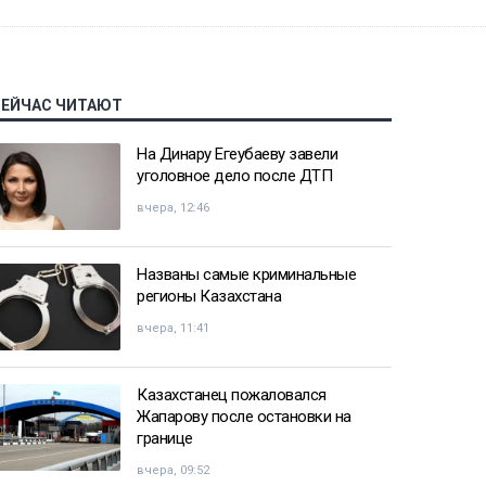
СЕЙЧАС ЧИТАЮТ
На Динару Егеубаеву завели
уголовное дело после ДТП
вчера, 12:46
Названы самые криминальные
регионы Казахстана
вчера, 11:41
Казахстанец пожаловался
Жапарову после остановки на
границе
вчера, 09:52