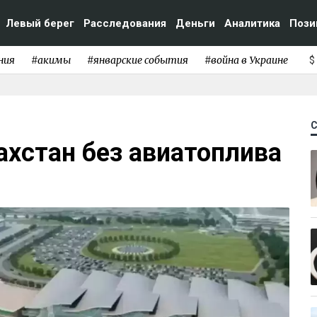
Левый берег
Расследования
Деньги
Аналитика
Пози
ния
#акимы
#январские события
#война в Украине
$
ахстан без авиатоплива