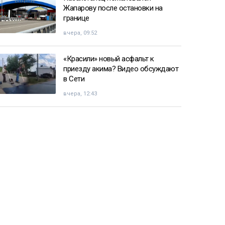
Жапарову после остановки на
границе
вчера, 09:52
«Красили» новый асфальт к
приезду акима? Видео обсуждают
в Сети
вчера, 12:43