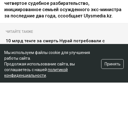
четвертое судебное разбирательство,
инициированное семьей осужденного экс-министра
за последние два года, ссообщает Ulysmedia.kz.
ЧИТАЙТЕ ТАКЖЕ
10 млрд тенге за смерть Нурай потребовали с
Шерхана Аймахана
Мы используем файлы cookie для улучшения
«Пивной король» Тохтар Тулешов пытается сократить
работы сайта.
свой 21-летний срок
Принять
Продолжая использование сайта, вы
соглашаетесь с нашей
политикой
Meta заплатит $567 млн за негативное влияние
Instagram на детей и молодежь
конфиденциальности
.
Иск спустя годы
Как поведала Назым Кахарман, претензии связаны с
фитнес-клубом, которым она управляла после
рождения второго ребенка.