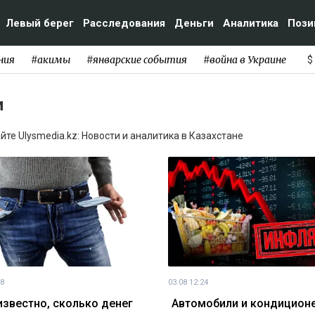
Левый берег
Расследования
Деньги
Аналитика
Пози
ния
#акимы
#январские события
#война в Украине
$
и
те Ulysmedia.kz: Новости и аналитика в Казахстане
28
03.08 12:24
известно, сколько денег
Автомобили и кондицион