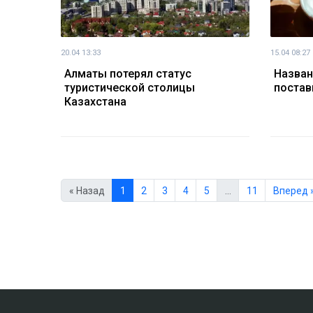
20.04 13:33
15.04 08:27
Алматы потерял статус
Назван
туристической столицы
постав
Казахстана
« Назад
1
2
3
4
5
…
11
Вперед 