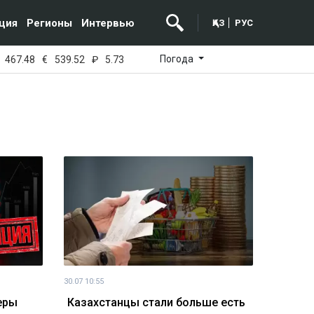
ция
Регионы
Интервью
ҚАЗ
РУС
Погода
467.48
€
539.52
₽
5.73
30.07 10:55
еры
Казахстанцы стали больше есть