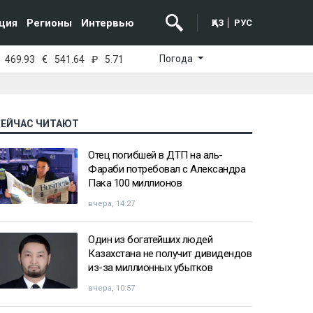
ция
Регионы
Интервью
ҚАЗ
РУС
Погода
469.93
€
541.64
₽
5.71
СЕЙЧАС ЧИТАЮТ
Отец погибшей в ДТП на аль-
Фараби потребовал с Александра
Пака 100 миллионов
вчера, 14:27
Один из богатейших людей
Казахстана не получит дивидендов
из-за миллионных убытков
вчера, 10:57