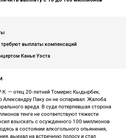
ты
х требуют выплаты компенсаций
нцертом Канье Уэста
и
.К. — отец 20-летней Томирис Кыдырбек,
р Александру Паку он не оспаривал. Жалоба
рального вреда. В суде потерпевшая сторона
ллионов тенге не соответствуют тяжести
осил взыскать с осужденного 100 миллионов
ходясь в состоянии алкогольного опьянения,
ия, выехал на встречную полосу и стал