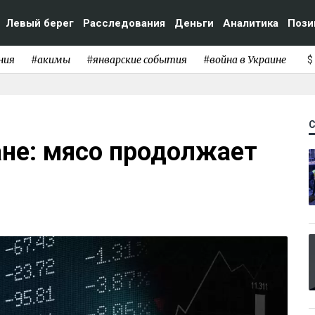
Левый берег
Расследования
Деньги
Аналитика
Пози
ния
#акимы
#январские события
#война в Украине
$
ане: мясо продолжает