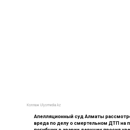
Коллаж Ulysmedia.kz
Апелляционный суд Алматы рассмотре
вреда по делу о смертельном ДТП на п
погибших в аварии девушек просил ув