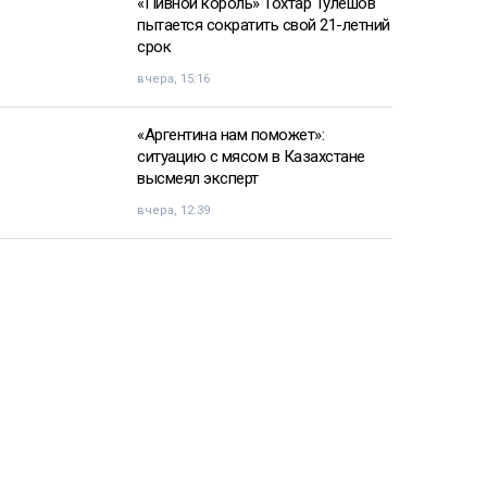
«Пивной король» Тохтар Тулешов
пытается сократить свой 21-летний
срок
вчера, 15:16
«Аргентина нам поможет»:
ситуацию с мясом в Казахстане
высмеял эксперт
вчера, 12:39