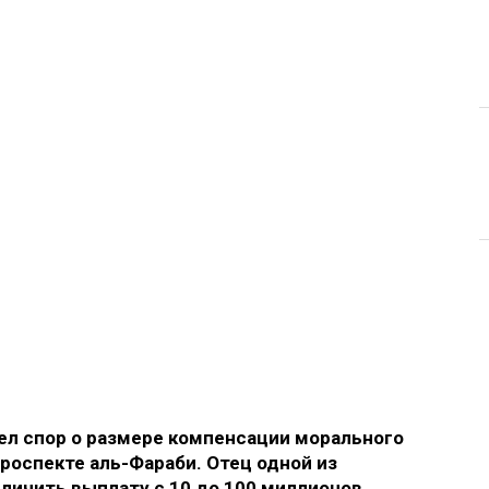
л спор о размере компенсации морального
роспекте аль-Фараби. Отец одной из
еличить выплату с 10 до 100 миллионов