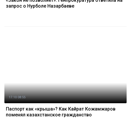
«Закон не позволяет»: Генпрокуратура ответила на
запрос о Нурболе Назарбаеве
17.10 08:55
Паспорт как «крыша»? Как Кайрат Кожамжаров
поменял казахстанское гражданство