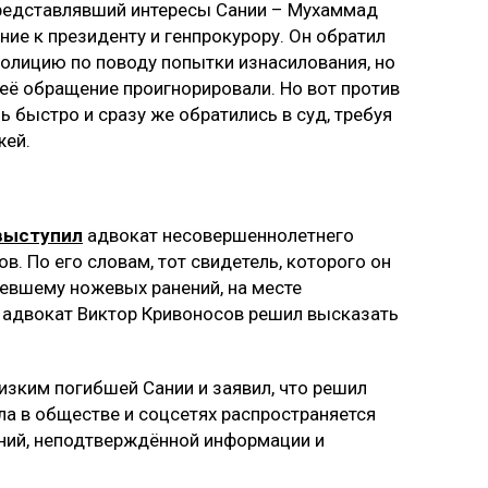
представлявший интересы Сании – Мухаммад
ие к президенту и генпрокурору. Он обратил
полицию по поводу попытки изнасилования, но
 её обращение проигнорировали. Но вот против
 быстро и сразу же обратились в суд, требуя
жей.
выступил
адвокат несовершеннолетнего
в. По его словам, тот свидетель, которого он
певшему ножевых ранений, на месте
е, адвокат Виктор Кривоносов решил высказать
зким погибшей Сании и заявил, что решил
ела в обществе и соцсетях распространяется
ний, неподтверждённой информации и