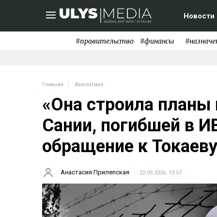
Новости
#правительство
#финансы
#назначе
Главная
Аналитика
«Она строила планы 
Сании, погибшей в 
обращение к Токаев
Анастасия Прилепская
22.05.2026, 13:57