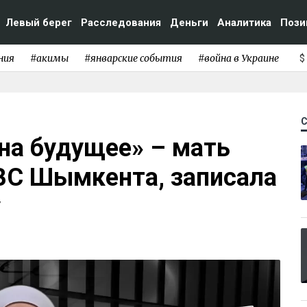
Левый берег
Расследования
Деньги
Аналитика
Пози
ния
#акимы
#январские события
#война в Украине
$
на будущее» – мать
ИВС Шымкента, записала
у