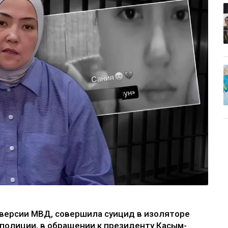
 версии МВД, совершила суицид в изоляторе
олиции, в обращении к президенту Касым-