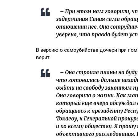
– При этом нам говорили, чт
задержания Сания сама обраща
отношении нее. Она сотруднич
уверена, что правда будет уст
В версию о самоубийстве дочери при пом
верит.
– Она строила планы на буду
что готовилась дальше наход
выйти на свободу законным пу
Она говорила о жизни. Как мат
который еще вчера обсуждал 
обращаюсь к президенту Рес
Токаеву, к Генеральной проку
и ко всему обществу. Я прошу 
объективного расследования.