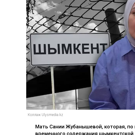
Коллаж Ulysmedia.kz
Мать Сании Жубанышевой, которая, по
временного содержания шымкентской п