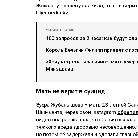
Жомарту Токаеву заявила, что не вери
Ulysmedia.kz
.
ЧИТАЙТЕ ТАКЖЕ
100 вопросов за 2 часа: как будут сд
Король Бельгии Филипп приедет с гос
«Хочу встретиться лично»: мать умер
Минздрава
Мать не верит в суицид
Зухра Жубанышева – мать 23-летней Сан
Шымкента, через свой Instagram
обрати
видео она рассказала, что Сания сначала
тяжкого вреда здоровью несовершенноле
но потом её задержали и сделали главно