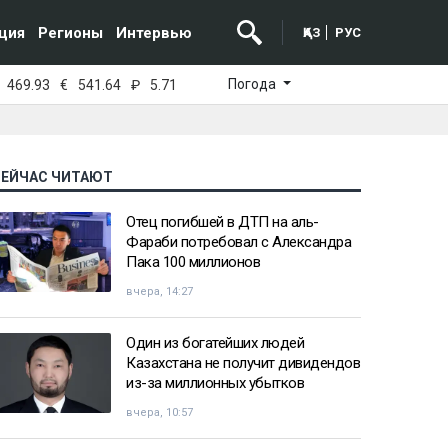
ция
Регионы
Интервью
ҚАЗ
РУС
Погода
469.93
€
541.64
₽
5.71
СЕЙЧАС ЧИТАЮТ
Отец погибшей в ДТП на аль-
Фараби потребовал с Александра
Пака 100 миллионов
вчера, 14:27
Один из богатейших людей
Казахстана не получит дивидендов
из-за миллионных убытков
вчера, 10:57