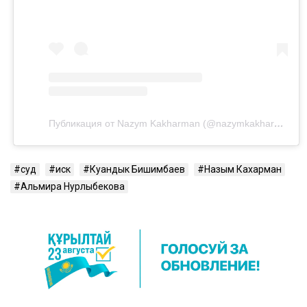
Публикация от Nazym Kakharman (@nazymkakharman)
суд
иск
Куандык Бишимбаев
Назым Кахарман
Альмира Нурлыбекова