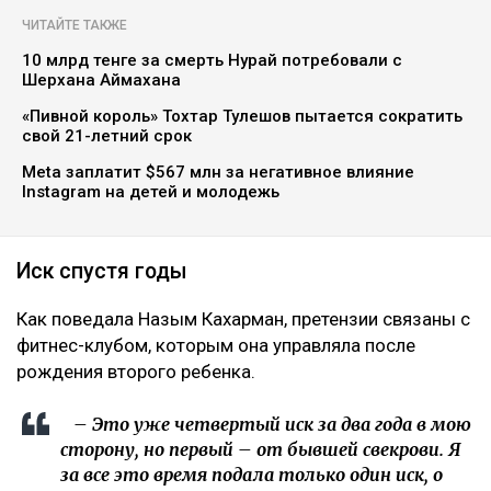
Коллаж Ulysmedia.kz
Назым Кахарман сообщила, что мать ее бывшего
мужа Куандыка Бишимбаева подала против нее иск
почти на 25 млн тенге. По словам Кахарман, это
четвертое судебное разбирательство,
инициированное семьей осужденного экс-министра
за последние два года, ссообщает Ulysmedia.kz.
ЧИТАЙТЕ ТАКЖЕ
10 млрд тенге за смерть Нурай потребовали с
Шерхана Аймахана
«Пивной король» Тохтар Тулешов пытается сократить
свой 21-летний срок
Meta заплатит $567 млн за негативное влияние
Instagram на детей и молодежь