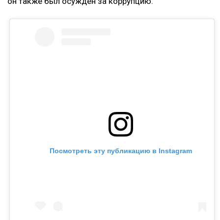
Ранее Назым Кахарман
рассказала
о жизни с
Куандыком Бишимбаевым. Во время брака женщина
столкнулась с изменами, тотальным контролем,
психологическим давлением и физической
агрессией.
Напомним, бывший министр национальной
экономики Куандык Бишимбаев отбывает 24-летний
срок по делу об убийстве Салтанат Нукеновой. Ранее
он также был осужден за коррупцию.