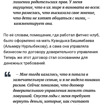
Иск спустя годы
Как поведала Назым Кахарман, претензии связаны с
фитнес-клубом, которым она управляла после
рождения второго ребенка.
– Это уже четвертый иск за два года в мою
сторону, но первый – от бывшей свекрови. Я
за все это время подала только один иск, о
лишении родительских прав. У меня
ощущение, что в их мире я виновата во всем:
что развелась, что высказала свое мнение,
что дети не хотят общаться с ними, –
комментирует она.
По её словам, помещение, где работал фитнес-клуб,
было оформлено на мать Куандыка Бишимбаева
(Альмиру Нурлыбекову), а сама она управляла
бизнесом по договору доверительного управления.