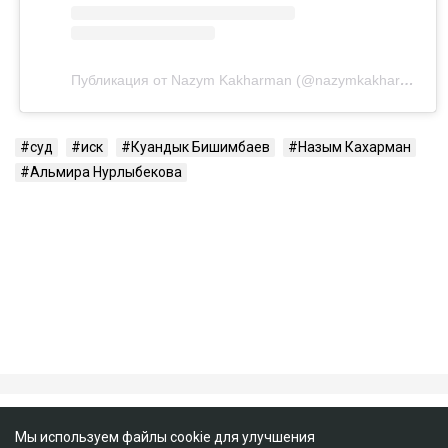
Посмотреть эту публикацию в Instagram
Публикация от Nazym Kakharman (@nazymkakharman)
суд
иск
Куандык Бишимбаев
Назым Кахарман
Альмира Нурлыбекова
Мы используем файлы cookie для улучшения