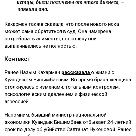
Теперь же этот договор стал основанием для
денежных требований.
– Мне тогда казалось, что я попала в
замечательную семью, и я не видела никаких
рисков. Сейчас понимаю, что договор
доверительного управления может стать
ловушкой. Спустя годы с меня требуют
вернуть деньги, которые, как считают
истцы, были получены от этого бизнеса, –
заявила она.
Кахарман также сказала, что после нового иска
может сама обратиться в суд. Она намерена
потребовать алименты, поскольку они
выплачивались не полностью.
Контекст