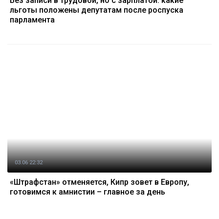
Без записи в трудовой, но с зарплатой: какие
льготы положены депутатам после роспуска
парламента
03.06 22:32
«Штрафстан» отменяется, Кипр зовет в Европу,
готовимся к амнистии – главное за день