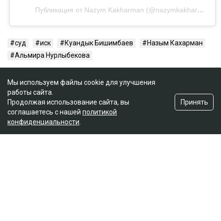
Публикация от Nazym Kakharman (@nazymkakharman)
суд
иск
Куандык Бишимбаев
Назым Кахарман
Альмира Нурлыбекова
Мы используем файлы cookie для улучшения
работы сайта.
Принять
Продолжая использование сайта, вы
соглашаетесь с нашей
политикой
конфиденциальности
.