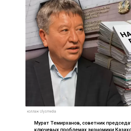
коллаж Ulysmedia
Мурат Темирханов, советник председате
ключевых проблемах экономики Казах