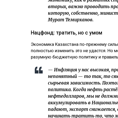
экономику, как в развитых стр
вторых, важно проводить пр
которую, собственно, минист
Мурат Темирханов.
Нацфонд: тратить, но с умом
Экономика Казахстана по-прежнему сильн
полностью изменить это не удастся. Но м
разумную бюджетную политику и правиль
— Инфляция у нас высокая, пр
непонятный — то так, то сяк.
сырьевая зависимость. Поэт
политика. Когда нефть растёт
нефтедолларов, мы не должн
аккумулировать в Национальн
падают, экспорт снижается,
начинать тратить то, что мы