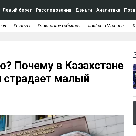
Левый берег
Расследования
Деньги
Аналитика
Пози
ния
#акимы
#январские события
#война в Украине
$
о? Почему в Казахстане
и страдает малый