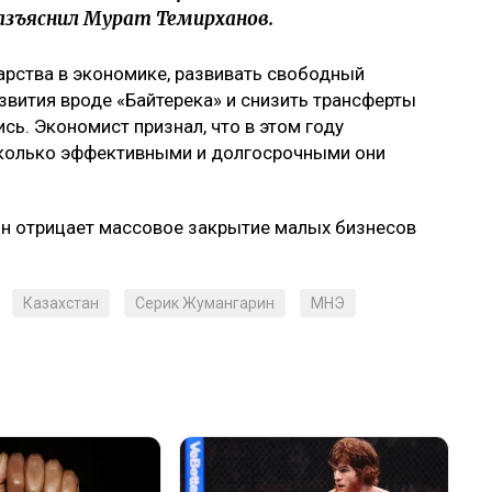
азъяснил Мурат Темирханов.
арства в экономике, развивать свободный
звития вроде «Байтерека» и снизить трансферты
сь. Экономист признал, что в этом году
сколько эффективными и долгосрочными они
ин отрицает массовое закрытие малых бизнесов
Казахстан
Серик Жумангарин
МНЭ