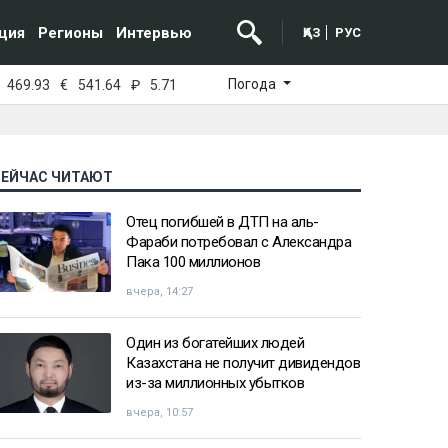
ция
Регионы
Интервью
ҚАЗ
РУС
Погода
469.93
€
541.64
₽
5.71
СЕЙЧАС ЧИТАЮТ
Отец погибшей в ДТП на аль-
Фараби потребовал с Александра
Пака 100 миллионов
вчера, 14:27
Один из богатейших людей
Казахстана не получит дивидендов
из-за миллионных убытков
вчера, 10:57