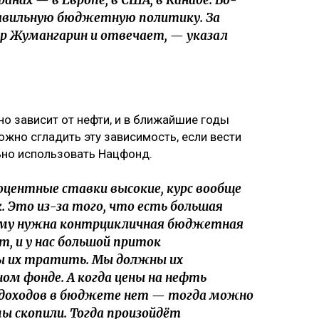
анах — в Европе, в США, в Канаде. Во-
авильную бюджетную политику. За
р Жумангарин и отвечает, — указал
о зависит от нефти, и в ближайшие годы
ожно сгладить эту зависимость, если вести
но использовать Нацфонд.
оцентные ставки высокие, курс вообще
 Это из-за того, что есть большая
ому нужна контрцикличная бюджетная
, и у нас большой приток
ы их тратить. Мы должны их
ом фонде. А когда цены на нефть
 доходов в бюджете нет — тогда можно
 скопили. Тогда произойдёт