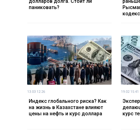
долларов долга. Стоит ли
раньше
паниковать?
Рысма
кодекс
13.03 12:26
19.02 15:41
Индекс глобального риска? Как
Экспер
на жизнь в Казахстане влияют
делающ
цены на нефть и курс доллара
курс те