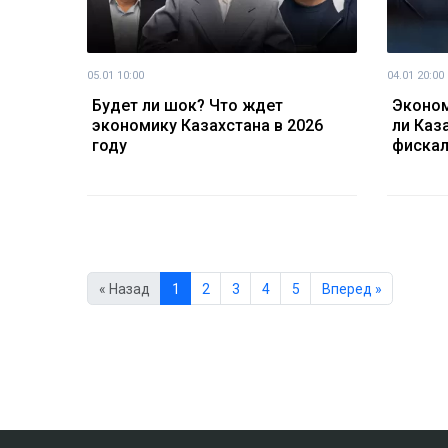
05.01 10:00
04.01 20:00
Будет ли шок? Что ждет
Эконом
экономику Казахстана в 2026
ли Каз
году
фискал
« Назад
1
2
3
4
5
Вперед »