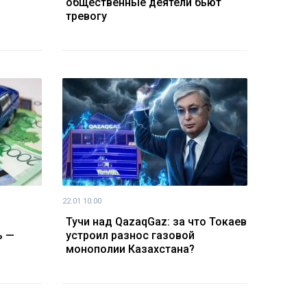
общественные деятели бьют
тревогу
22.01 10:00
Тучи над QazaqGaz: за что Токаев
ь —
устроил разнос газовой
монополии Казахстана?