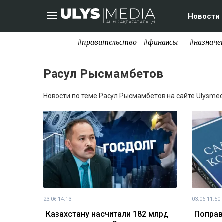
Новости
#правительство
#финансы
#назначе
Расул Рысмамбетов
Новости по теме Расул Рысмамбетов на сайте Ulysmedi
23.06 14:13
03.06 11:50
Казахстану насчитали 182 млрд
Поправ