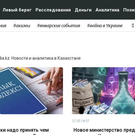
Левый берег
Расследования
Деньги
Аналитика
Пози
ния
#акимы
#январские события
#война в Украине
$
a.kz: Новости и аналитика в Казахстане
27.03 18:57
ки надо принять чем
Новое министерство пре