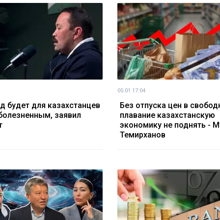
05.01 17:04
од будет для казахстанцев
Без отпуска цен в свобод
болезненным, заявил
плавание казахстанскую
т
экономику не поднять - М
Темирханов