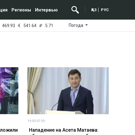
ция
Регионы
Интервью
ҚАЗ
РУС
Погода
469.93
€
541.64
₽
5.71
19.03 07:59
дложили
Нападение на Асета Матаева: