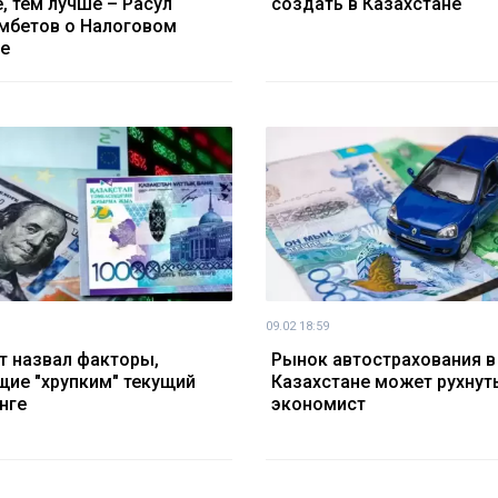
, тем лучше – Расул
создать в Казахстане
мбетов о Налоговом
е
09.02 18:59
т назвал факторы,
Рынок автострахования в
ие "хрупким" текущий
Казахстане может рухнут
нге
экономист