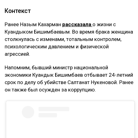
ловушкой. Спустя годы с меня требуют
вернуть деньги, которые, как считают
истцы, были получены от этого бизнеса, –
заявила она.
Кахарман также сказала, что после нового иска
может сама обратиться в суд. Она намерена
потребовать алименты, поскольку они
выплачивались не полностью.
Контекст
Ранее Назым Кахарман
рассказала
о жизни с
Куандыком Бишимбаевым. Во время брака женщина
столкнулась с изменами, тотальным контролем,
психологическим давлением и физической
агрессией.
Напомним, бывший министр национальной