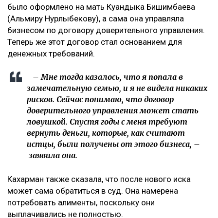
сторону, но первый – от бывшей свекрови. Я
за все это время подала только один иск, о
лишении родительских прав. У меня
ощущение, что в их мире я виновата во всем:
что развелась, что высказала свое мнение,
что дети не хотят общаться с ними, –
комментирует она.
По её словам, помещение, где работал фитнес-клуб,
было оформлено на мать Куандыка Бишимбаева
(Альмиру Нурлыбекову), а сама она управляла
бизнесом по договору доверительного управления.
Теперь же этот договор стал основанием для
денежных требований.
– Мне тогда казалось, что я попала в
замечательную семью, и я не видела никаких
рисков. Сейчас понимаю, что договор
доверительного управления может стать