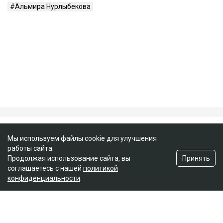
Публикация от Nazym Kakharman (@nazymkakharman)
суд
иск
Куандык Бишимбаев
Назым Кахарман
Альмира Нурлыбекова
Мы используем файлы cookie для улучшения
работы сайта.
Принять
Продолжая использование сайта, вы
соглашаетесь с нашей
политикой
конфиденциальности
.