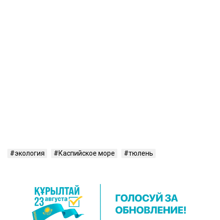
экология
Каспийское море
тюлень