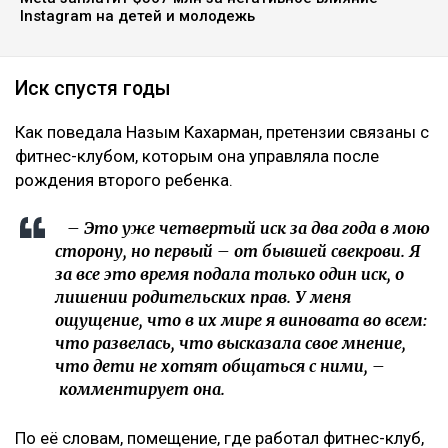
за последние два года, ссообщает Ulysmedia.kz.
ЧИТАЙТЕ ТАКЖЕ
10 млрд тенге за смерть Нурай потребовали с
Шерхана Аймахана
«Пивной король» Тохтар Тулешов пытается сократить
свой 21-летний срок
Meta заплатит $567 млн за негативное влияние
Instagram на детей и молодежь
Иск спустя годы
Как поведала Назым Кахарман, претензии связаны с
фитнес-клубом, которым она управляла после
рождения второго ребенка.
– Это уже четвертый иск за два года в мою