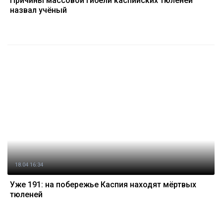
Причины массовой гибели каспийских тюленей
назвал учёный
18.04 16:34
Уже 191: на побережье Каспия находят мёртвых
тюленей