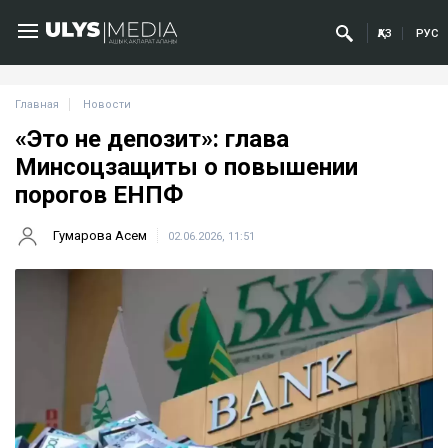
ҚАЗ
РУС
Главная
Новости
«Это не депозит»: глава
Минсоцзащиты о повышении
порогов ЕНПФ
Гумарова Асем
02.06.2026, 11:51