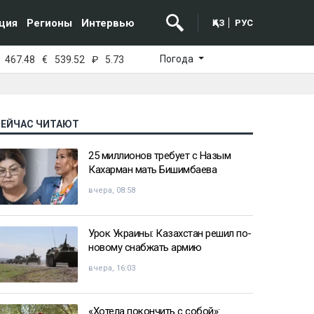
ция
Регионы
Интервью
ҚАЗ
РУС
Погода
467.48
€
539.52
₽
5.73
СЕЙЧАС ЧИТАЮТ
25 миллионов требует с Назым
Кахарман мать Бишимбаева
вчера, 08:58
Урок Украины: Казахстан решил по-
новому снабжать армию
вчера, 16:03
«Хотела покончить с собой»: