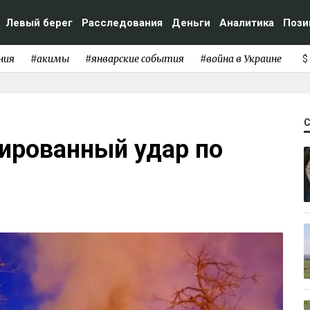
Левый берег
Расследования
Деньги
Аналитика
Пози
ния
#акимы
#январские события
#война в Украине
$
ированный удар по