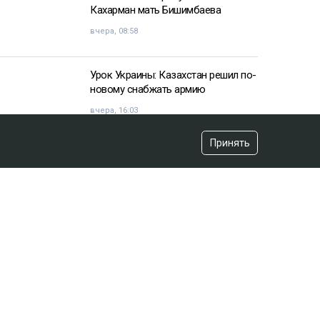
Кахарман мать Бишимбаева
вчера, 08:58
Урок Украины: Казахстан решил по-
новому снабжать армию
вчера, 16:03
Принять
«Хотела покончить с собой»:
девочка подверглась травле после
изнасилования в Актобе
вчера, 10:20
Владимир Зеленский договорился
с НАТО
вчера, 07:44