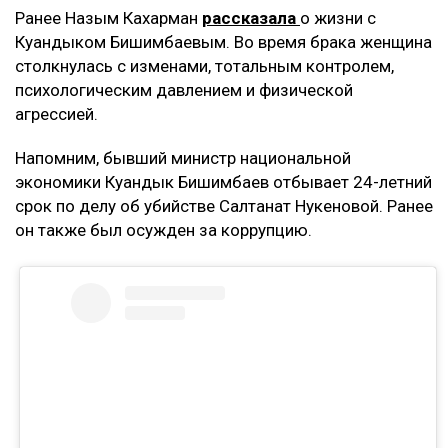
денежных требований.
– Мне тогда казалось, что я попала в
замечательную семью, и я не видела никаких
рисков. Сейчас понимаю, что договор
доверительного управления может стать
ловушкой. Спустя годы с меня требуют
вернуть деньги, которые, как считают
истцы, были получены от этого бизнеса, –
заявила она.
Кахарман также сказала, что после нового иска
может сама обратиться в суд. Она намерена
потребовать алименты, поскольку они
выплачивались не полностью.
Контекст
Ранее Назым Кахарман
рассказала
о жизни с
Куандыком Бишимбаевым. Во время брака женщина