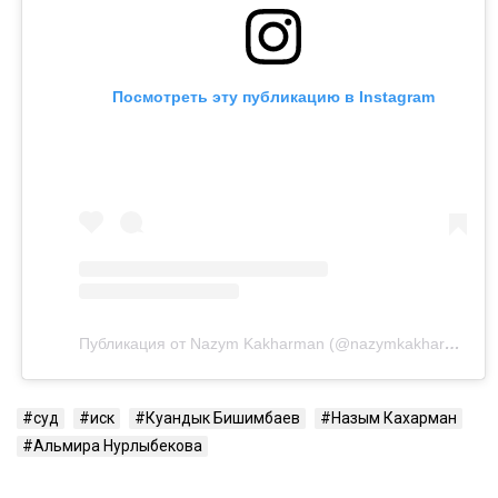
столкнулась с изменами, тотальным контролем,
психологическим давлением и физической
агрессией.
Напомним, бывший министр национальной
экономики Куандык Бишимбаев отбывает 24-летний
срок по делу об убийстве Салтанат Нукеновой. Ранее
он также был осужден за коррупцию.