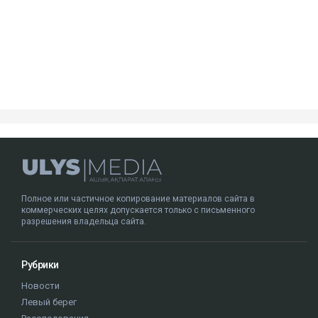
Посмотреть эту публикацию в Instagram
Публикация от Nazym Kakharman (@nazymkakharman)
суд
иск
Куандык Бишимбаев
Назым Кахарман
Альмира Нурлыбекова