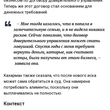
Как поведала Назым Кахарман, претензии связаны с
фитнес-клубом, которым она управляла после
рождения второго ребенка.
– Это уже четвертый иск за два года в мою
сторону, но первый – от бывшей свекрови. Я
за все это время подала только один иск, о
лишении родительских прав. У меня
ощущение, что в их мире я виновата во всем:
что развелась, что высказала свое мнение,
что дети не хотят общаться с ними, –
комментирует она.
По её словам, помещение, где работал фитнес-клуб,
было оформлено на мать Куандыка Бишимбаева
(Альмиру Нурлыбекову), а сама она управляла
бизнесом по договору доверительного управления.
Теперь же этот договор стал основанием для