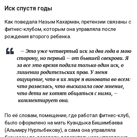
Коллаж Ulysmedia.kz
Назым Кахарман сообщила, что мать ее бывшего
мужа Куандыка Бишимбаева подала против нее иск
почти на 25 млн тенге. По словам Кахарман, это
четвертое судебное разбирательство,
инициированное семьей осужденного экс-министра
за последние два года, ссообщает Ulysmedia.kz.
ЧИТАЙТЕ ТАКЖЕ
Meta заплатит $567 млн за негативное влияние
Instagram на детей и молодежь
Крики и эмоции: как Бажкенова отреагировала на
показания в суде
На бездомных и психически больных людей массово
оформляли кредиты в Казахстане
Иск спустя годы