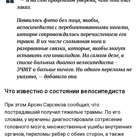
«Это был заказ»
О возбуждении уголовного дела Динара Егеубаева
рассказала
на своей странице в фейсбуке.
– Заявление подал велосипедист. За три дня
административное дело превратилось в
уголовное. Следователь требовал дать
подписку о неразглашении. Я отказалась.
Наложен запрет на выезд из страны, –
сообщила она.
Журналист не считает себя виновной в аварии. По ее
версии, велосипедист двигался по встречной полосе
и сам врезался в ее автомобиль.
– Я на сто процентов уверена, что это был
заказ.