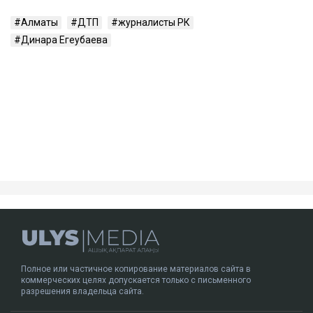
связок. Врачи, как утверждает Сарсеков, не
исключают, что последствия могут привести к
инвалидности.
– Пока же остается один бесспорный факт:
человек находится в больнице с
тяжелейшими травмами. И именно этот
факт сегодня выглядит куда более реальным,
чем любые конспирологические версии, –
написал
он.
ДТП с участием Динары Егеубаевой произошло в
Алматы несколько дней назад. После аварии
журналист опубликовала запись с
видеорегистратора.
Ulysmedia.kz обратился в департамент полиции за
комментарием.