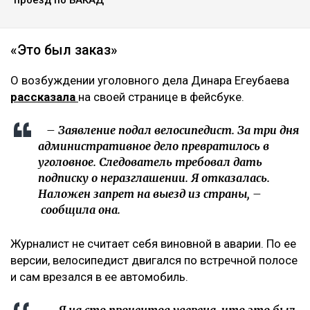
Фото из аккаунта Динары Егеубаевой в соцсети
Журналисту запретили выезд из страны.
Расследование ведется по статье 345, части 1
Уголовного кодекса, сообщает Ulysmedia.kz.
ЧИТАЙТЕ ТАКЖЕ
«Пока он еще жив»: новые кадры с Кок-Жайляу
встревожили алматинцев
«Угрожал зарезать детей»: алматинка заявила о
нападении мужчины в парке
Водителям придется платить гораздо больше за
проезд по БАКАД