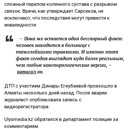
Появилось фото без лица, якобы,
велосипедиста с перебинтованными ногами,
которое сопровождалось перечислением его
травм. В их числе сломанная нога и
разорванные связки, которые, якобы могут
оставить его инвалидом. На самом деле, в
списке больных диагноз велосипедиста -
ЗЧМТ и больше ничего. Ни одного перелома не
указано, – добавила она.
Что известно о состоянии велосипедиста
При этом Арсен Сарсеков сообщил, что
пострадавший получил тяжелые травмы. По его
словам, у мужчины диагностировали сотрясение
головного мозга, множественные ушибы внутренних
органов, переломы ребер с обеих сторон, а также
сложный перелом коленного сустава с разрывом