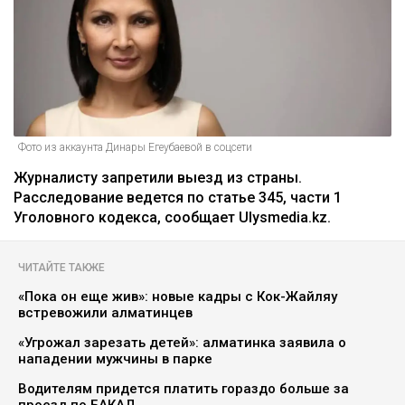
Главная
Новости
На Динару Егеубаеву завели
уголовное дело после ДТП
Курманов Байтас
05.08.2026, 12:46