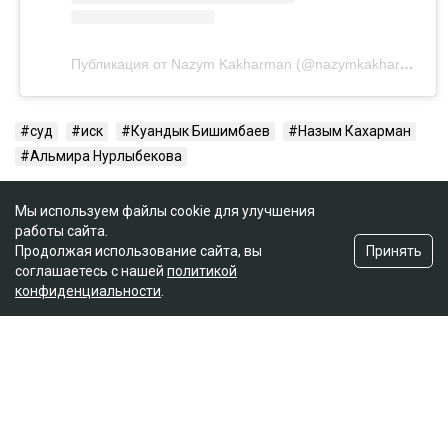
Публикация от Nazym Kakharman (@nazymkakharman)
суд
иск
Куандык Бишимбаев
Назым Кахарман
Альмира Нурлыбекова
Мы используем файлы cookie для улучшения
работы сайта.
Принять
Продолжая использование сайта, вы
соглашаетесь с нашей
политикой
конфиденциальности
.