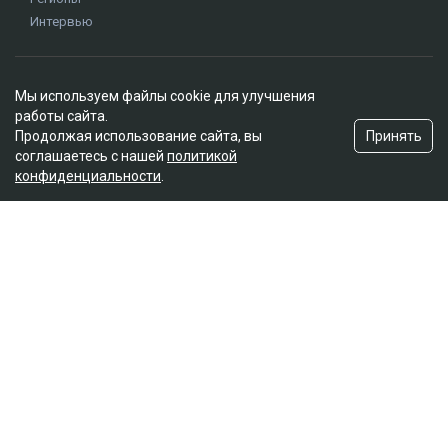
Интервью
Редакция
Мы используем файлы cookie для улучшения
О проекте
работы сайта.
Правила сайта
Принять
Продолжая использование сайта, вы
Реклама на сайте
соглашаетесь с нашей
политикой
конфиденциальности
.
Контакты
Редакционная политика
Мы в социальных сетях
Подписаться на Google News