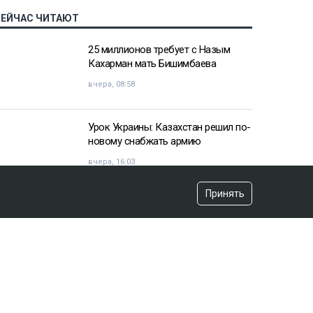
СЕЙЧАС ЧИТАЮТ
25 миллионов требует с Назым
Кахарман мать Бишимбаева
вчера, 08:58
Урок Украины: Казахстан решил по-
новому снабжать армию
вчера, 16:03
Принять
«Хотела покончить с собой»:
девочка подверглась травле после
изнасилования в Актобе
вчера, 10:20
Владимир Зеленский договорился
с НАТО