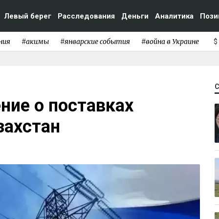
Левый берег
Расследования
Деньги
Аналитика
Пози
ния
#акимы
#январские события
#война в Украине
$
ние о поставках
захстан