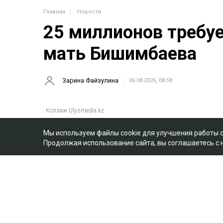
Главная
Новости
25 миллионов требу
мать Бишимбаева
Зарина Файзулина
06.08.2026, 08:58
Коллаж Ulysmedia.kz
Назым Кахарман сообщила, что мать е
Мы используем файлы cookie для улучшения работы 
подала против нее иск почти на 25 млн
Продолжая использование сайта, вы соглашаетесь с
судебное разбирательство, иницииров
последние два года, ссообщает Ulysmed
ЧИТАЙТЕ ТАКЖЕ
10 млрд тенге за смерть Нурай потре