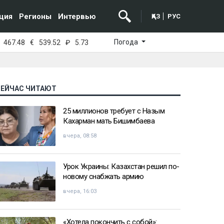
ция
Регионы
Интервью
ҚАЗ
РУС
Погода
467.48
€
539.52
₽
5.73
СЕЙЧАС ЧИТАЮТ
25 миллионов требует с Назым
Кахарман мать Бишимбаева
вчера, 08:58
Урок Украины: Казахстан решил по-
новому снабжать армию
вчера, 16:03
«Хотела покончить с собой»: