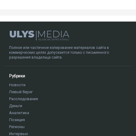
виновным по части 4 статьи 345-1 УК РК и
приговорен к 10 годам лишения свободы с
пожизненным лишением права управления
транспортными средствами. Все представители
потерпевших, кроме отца погибшей Томирис,
заявили в суде, что простили Пака и не имеют к нему
претензий.
Алматы
ДТП
компенсация
Аль-Фараби