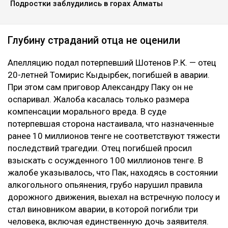
Коллаж Ulysmedia.kz
Апелляционный суд Алматы рассмотрел спор о
размере компенсации морального вреда по делу о
смертельном ДТП на проспекте аль-Фараби. Отец
одной из погибших в аварии девушек просил
увеличить выплату с 10 до 100 миллионов тенге,
сообщает Ulysmedia.kz.
ЧИТАЙТЕ ТАКЖЕ
Курсы валют: сколько стоит доллар в обменниках
Казахстана 8 августа
Воздух может ухудшиться в нескольких городах
Казахстана 8 августа
Подростки заблудились в горах Алматы