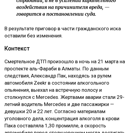
свидетельствует о незаконности судебного
решения.
Кроме того, суд напомнил, что компенсация
морального вреда не может использоваться как
дополнительное наказание для виновного.
– Компенсация морального вреда не является
мерой уголовной ответственности и не
может рассматриваться как способ усиления
наказания осужденного либо средство
дополнительного воздействия на
причинителя вреда. Назначение компенсации
морального вреда заключается в
предоставлении потерпевшему денежного
возмещения причиненных нравственных
страданий, а не в усилении карательного
воздействия на причинителя вреда, —
говорится в постановлении суда.