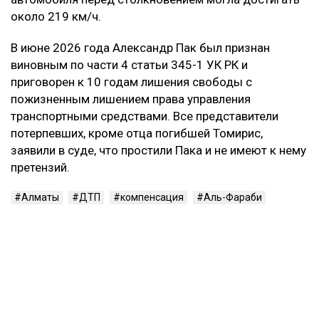
В результате приговор в части гражданского иска
оставили без изменения.
Контекст
Смертельное ДТП произошло в ночь на 21 марта на
проспекте аль-Фараби в Алматы. По данным
следствия, Александр Пак, находясь за рулем
автомобиля Zeekr в состоянии алкогольного
опьянения, выехал на встречную полосу и
столкнулся с Mercedes. Жертвами аварии стали 29-
летний водитель Mercedes и две пассажирки —
девушки 20 и 22 лет. Согласно материалам
уголовного дела, концентрация алкоголя в крови
Пака составляла 1,30 промилле, а скорость
автомобиля перед столкновением могла достигать
около 219 км/ч.
В июне 2026 года Александр Пак был признан