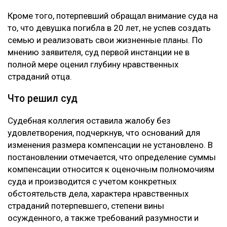
Глубину страданий отца не оценили
Апелляцию подал потерпевший Шотенов Р.К. — отец
20-летней Томирис Кыдырбек, погибшей в аварии.
При этом сам приговор Александру Паку он не
оспаривал. Жалоба касалась только размера
компенсации морального вреда. В суде
потерпевшая сторона настаивала, что назначенные
ранее 10 миллионов тенге не соответствуют тяжести
последствий трагедии. Отец погибшей просил
взыскать с осужденного 100 миллионов тенге. В
жалобе указывалось, что Пак, находясь в состоянии
алкогольного опьянения, грубо нарушил правила
дорожного движения, выехал на встречную полосу и
стал виновником аварии, в которой погибли три
человека, включая единственную дочь заявителя.
Кроме того, потерпевший обращал внимание суда на
то, что девушка погибла в 20 лет, не успев создать