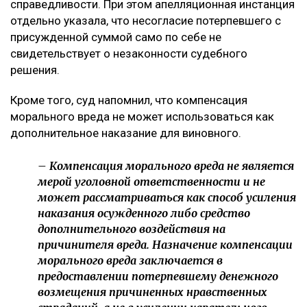
семью и реализовать свои жизненные планы. По
мнению заявителя, суд первой инстанции не в
полной мере оценил глубину нравственных
страданий отца.
Что решил суд
Судебная коллегия оставила жалобу без
удовлетворения, подчеркнув, что оснований для
изменения размера компенсации не установлено. В
постановлении отмечается, что определение суммы
компенсации относится к оценочным полномочиям
суда и производится с учетом конкретных
обстоятельств дела, характера нравственных
страданий потерпевшего, степени вины
осужденного, а также требований разумности и
справедливости. При этом апелляционная инстанция
отдельно указала, что несогласие потерпевшего с
присужденной суммой само по себе не