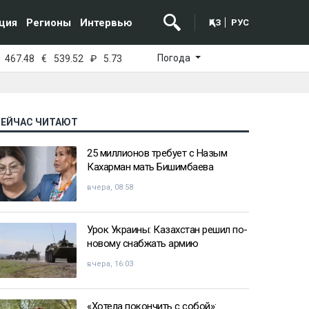
ция
Регионы
Интервью
ҚАЗ
РУС
Погода
467.48
€
539.52
₽
5.73
СЕЙЧАС ЧИТАЮТ
25 миллионов требует с Назым
Кахарман мать Бишимбаева
вчера, 08:58
Урок Украины: Казахстан решил по-
новому снабжать армию
вчера, 16:03
«Хотела покончить с собой»: