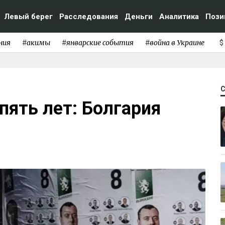
Левый берег
Расследования
Деньги
Аналитика
Пози
ния
#акимы
#январские события
#война в Украине
$
ять лет: Болгария