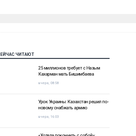
СЕЙЧАС ЧИТАЮТ
25 миллионов требует с Назым
Кахарман мать Бишимбаева
вчера, 08:58
Урок Украины: Казахстан решил по-
новому снабжать армию
вчера, 16:03
«Хотела покончить с собой»: