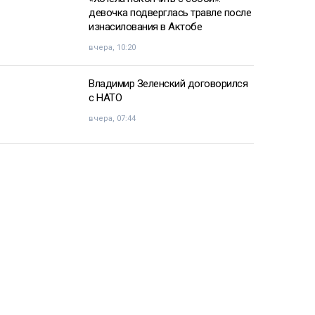
девочка подверглась травле после
изнасилования в Актобе
вчера, 10:20
Владимир Зеленский договорился
с НАТО
вчера, 07:44