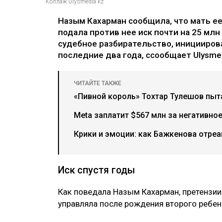
Коллаж Ulysmedia.kz
Назым Кахарман сообщила, что мать е
подала против нее иск почти на 25 млн
судебное разбирательство, иницииров
последние два года, ссообщает Ulysmed
ЧИТАЙТЕ ТАКЖЕ
«Пивной король» Тохтар Тулешов пыта
Meta заплатит $567 млн за негативно
Крики и эмоции: как Бажкенова отреа
Иск спустя годы
Как поведала Назым Кахарман, претензии
управляла после рождения второго ребен