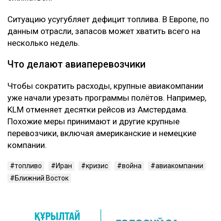
Как пишет
Bloomberg
, причиной стал скачок
стоимости авиакеросина на фоне конфликта вокруг
Ирана и проблем с поставками нефти. Из-за этого
перевозчики пересматривают расписание и
сокращают количество полётов.
По оценкам аналитиков, уже в мае общая загрузка
авиакомпаний может снизиться примерно на 3%,
хотя раньше ожидался рост. То есть вместо
увеличения числа рейсов рынок, наоборот, начинает
сжиматься.
Ситуацию усугубляет дефицит топлива. В Европе, по
данным отрасли, запасов может хватить всего на
несколько недель.
Что делают авиаперевозчики
Чтобы сократить расходы, крупные авиакомпании