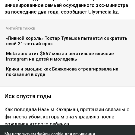
Главная
Новости
25 миллионов требует с Назым
Кахарман мать Бишимбаева
Зарина Файзулина
06.08.2026, 08:58
Коллаж Ulysmedia.kz
Назым Кахарман сообщила, что мать ее бывшего
мужа Куандыка Бишимбаева подала против нее иск
почти на 25 млн тенге. По словам Кахарман, это
четвертое судебное разбирательство,
инициированное семьей осужденного экс-министра
за последние два года, ссообщает Ulysmedia.kz.
ЧИТАЙТЕ ТАКЖЕ
«Пивной король» Тохтар Тулешов пытается сократить
свой 21-летний срок
Meta заплатит $567 млн за негативное влияние
Мы используем файлы cookie для улучшения