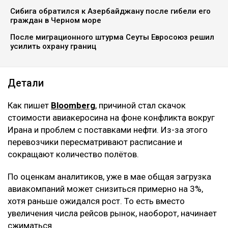
pixabay
Авиакомпании по всему миру начали отменять рейсы
из-за резкого роста цен на топливо, передаёт
Ulysmedia.kz.
ЧИТАЙТЕ ТАКЖЕ
Урок Украины: Казахстан решил по-новому снабжать
армию
Сибига обратился к Азербайджану после гибели его
граждан в Черном море
После миграционного штурма Сеуты Евросоюз решил
усилить охрану границ
Детали