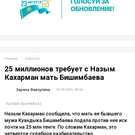
уже начали урезать программы полётов. Например,
KLM отменяет десятки рейсов из Амстердама.
Похожие меры принимают и другие крупные
перевозчики, включая американские и немецкие
компании.
топливо
Иран
кризис
война
авиакомпании
Ближний Восток