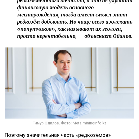
редкоземельного металла, и это не ухудшит
финансовую модель основного
месторождения, тогда имеет смысл этот
редкозём добывать. Но чаще всего извлекать
«попутчиков», как называют их геологи,
просто нерентабельно, — объясняет Одилов.
Тимур Одилов. Фото: Metalmininginfo.kz
Поэтому значительная часть «редкозёмов»