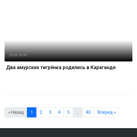
29.05 16:39
Два амурских тигрёнка родились в Караганде
« Назад
1
2
3
4
5
…
40
Вперед »