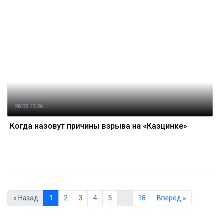
28.05 13:26
Когда назовут причины взрыва на «Казцинке»
« Назад
1
2
3
4
5
…
18
Вперед »