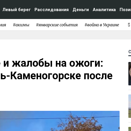
Левый берег
Расследования
Деньги
Аналитика
Пози
ния
#акимы
#январские события
#война в Украине
$
 и жалобы на ожоги:
ть-Каменогорске после