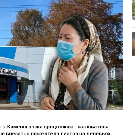
Усть-Каменогорска продолжают жаловаться
не внезапно пожелтела листва на деревьях.