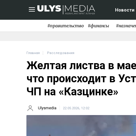
Новости
#правительство
#финансы
#назначе
Главная
Расследования
Желтая листва в мае
что происходит в Ус
ЧП на «Казцинке»
Ulysmedia
22.05.2026, 12:02