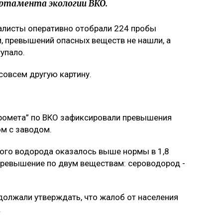
артамента экологии ВКО.
иалисты оперативно отобрали 224 пробы
м, превышений опасных веществ не нашли, а
упало.
совсем другую картину.
дромета” по ВКО зафиксировали превышения
м с заводом.
того водорода оказалось выше нормы в 1,8
 превышение по двум веществам: сероводород -
должали утверждать, что жалоб от населения
.