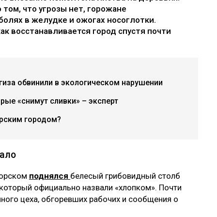
том, что угрозы нет, горожане
болях в желудке и ожогах носоглотки.
как восстанавливается город спустя почти
гиза обвинили в экологическом нарушении
рые «снимут сливки» – эксперт
рским городом?
вало
горском
поднялся
белесый грибовидный столб
 который официально назвали «хлопком». Почти
ного цеха, обгоревших рабочих и сообщения о