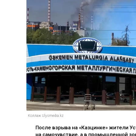
Коллаж Ulysmedia.kz
После взрыва на «Казцинке» жители 
на самочувствие, а в промышленной зо