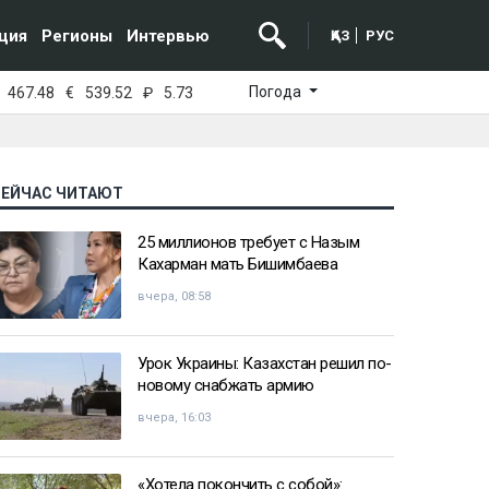
ция
Регионы
Интервью
ҚАЗ
РУС
Погода
467.48
€
539.52
₽
5.73
СЕЙЧАС ЧИТАЮТ
25 миллионов требует с Назым
Кахарман мать Бишимбаева
вчера, 08:58
Урок Украины: Казахстан решил по-
новому снабжать армию
вчера, 16:03
«Хотела покончить с собой»: