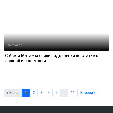
20.03 01:20
С Асета Матаева сняли подозрения по статье о
ложной информации
« Назад
1
2
3
4
5
…
11
Вперед »