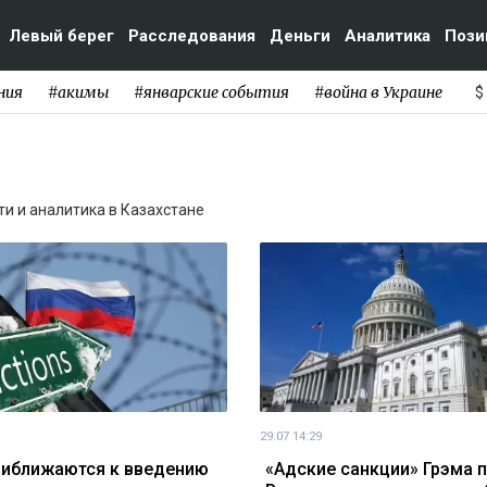
Левый берег
Расследования
Деньги
Аналитика
Пози
ния
#акимы
#январские события
#война в Украине
$
сти и аналитика в Казахстане
29.07 14:29
иближаются к введению
«Адские санкции» Грэма 