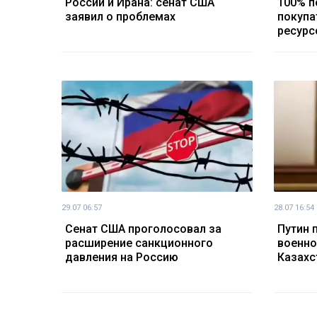
России и Ирана: сенат США
100% п
заявил о проблемах
покупа
ресурс
29.07 06:57
28.07 16:54
Сенат США проголосовал за
Путин 
расширение санкционного
военно
давления на Россию
Казахс