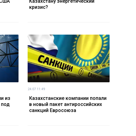
 США
Казахстану энергетический
кризис?
24.07 11:49
и из
Казахстанские компании попали
 под
в новый пакет антироссийских
санкций Евросоюза