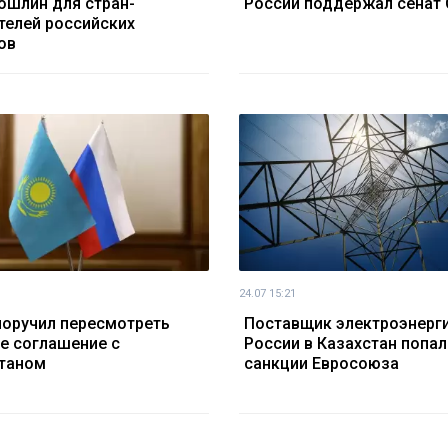
ошлин для стран-
России поддержал сенат
телей российских
ов
24.07 15:21
поручил пересмотреть
Поставщик электроэнерги
е соглашение с
России в Казахстан попал
таном
санкции Евросоюза