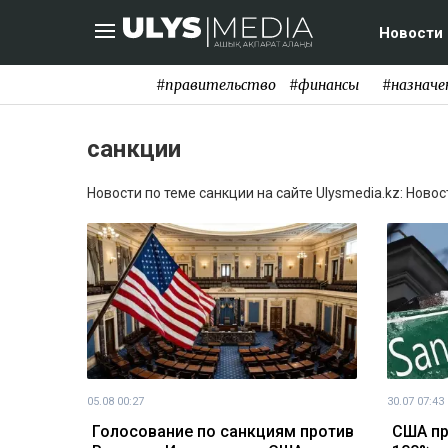
Новости
#правительство
#финансы
#назначе
санкции
Новости по теме санкции на сайте Ulysmedia.kz: Ново
05.08 00:27
30.07 07:43
Голосование по санкциям против
США пр