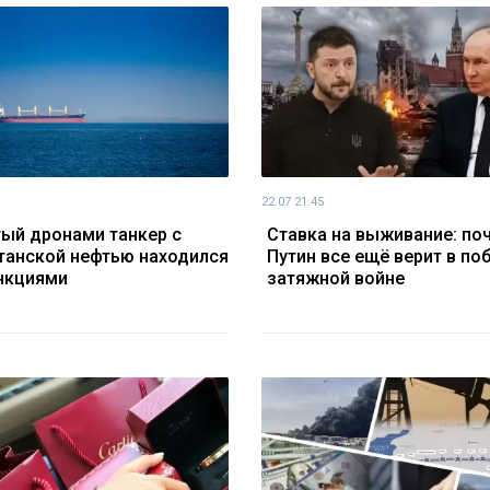
22.07 21:45
ый дронами танкер с
Ставка на выживание: по
танской нефтью находился
Путин все ещё верит в по
нкциями
затяжной войне