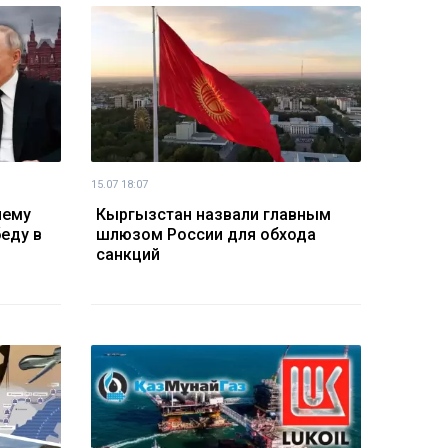
15.07 18:07
чему
Кыргызстан назвали главным
беду в
шлюзом России для обхода
санкций