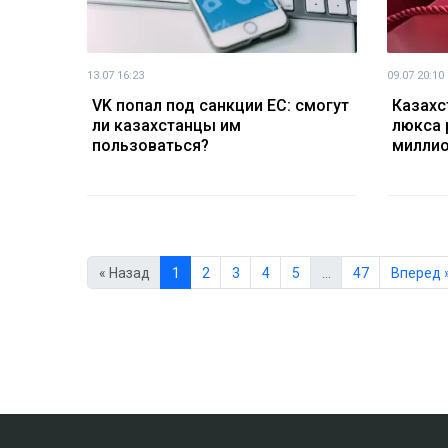
13.07 16:23
09.07 20:10
VK попал под санкции ЕС: смогут
Казахс
ли казахстанцы им
люкса 
пользоваться?
миллио
« Назад
1
2
3
4
5
…
47
Вперед 