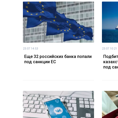
23.07 14:53
23.07 10:21
Еще 32 российских банка попали
Подбит
под санкции ЕС
казахс
под са